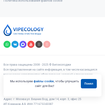
Политика использования файлов cookie
Все права защищены 2008 - 2025 © Випэколоджи
Вся представленная на сайте информация, в том числе касающаяся
технических характеристик оборудования, условий и технических
возможностей подключения, наличия на складе, стоимости товаров и
Мы используем
файлы cookie
, чтобы улучшить
Понял
услуг, носит информационный характер и ни при каких условиях не
сайт для Вас!
является публичной офертой, определяемой положениями статьи 437
Гражданского кодекса РФ.
Адрес: г. Москва ул. Вешних Вод, дом 14, корп. 3, офис 25
ИП Коренков А.В. ИНН 771673243387