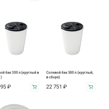
ой бак 300 л (круглый в
Солевой бак 500 л (круглый,
 )
в сборе)
395
₽
22 751
₽