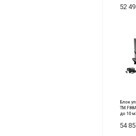
52 4
Блок у
ТМ.F88A
до 10 м
54 8