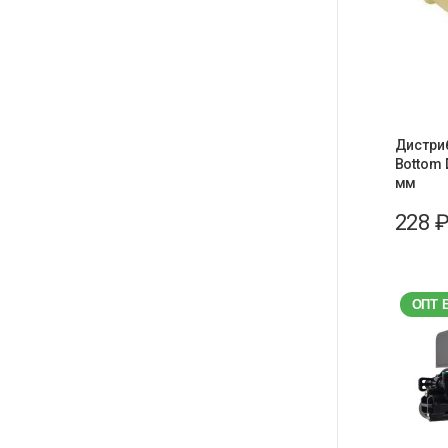
Дистри
Bottom D
мм
228
ОПТ 