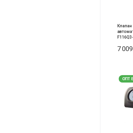
Клапан
автомат
F116Q3-
7 00
ОПТ 