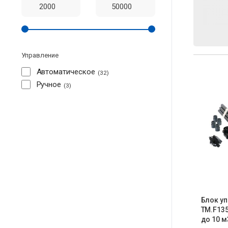
Управление
Автоматическое
32
Ручное
3
Блок у
TM.F135
до 10 м