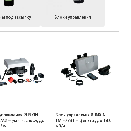
ны под засыпку
Блоки управления
управления RUNXIN
Блок управления RUNXIN
7A3 — умягч. с в/сч, до
ТМ.F77B1 — фильтр., до 18.0
м3/ч
м3/ч