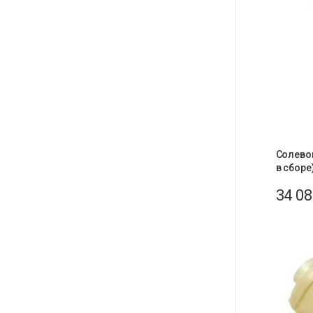
Солевой
в сборе
34 0