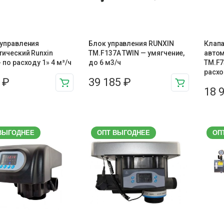
 управления
Блок управления RUNXIN
Клапа
ический Runxin
TM.F137A TWIN — умягчение,
автом
 по расходу 1» 4 м³/ч
до 6 м3/ч
TM.F7
расход
9
₽
39 185
₽
18 
ВЫГОДНЕЕ
ОПТ ВЫГОДНЕЕ
ОП