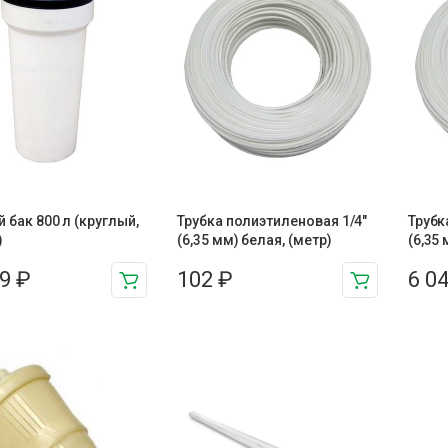
 бак 800 л (круглый,
Трубка полиэтиленовая 1/4″
Трубк
)
(6,35 мм) белая, (метр)
(6,35
89
₽
102
₽
6 0