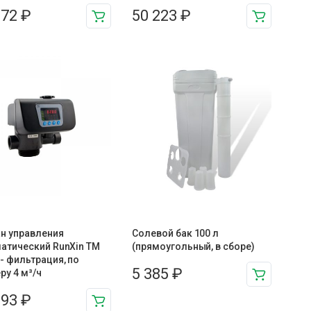
672
₽
50 223
₽
н управления
Солевой бак 100 л
атический RunXin TM
(прямоугольный, в сборе)
- фильтрация, по
5 385
₽
ру 4 м³/ч
593
₽