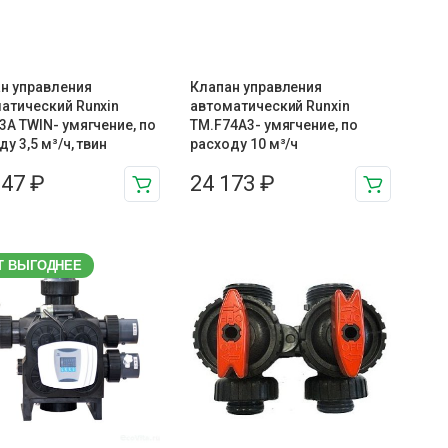
н управления
Клапан управления
атический Runxin
автоматический Runxin
3A TWIN- умягчение, по
TM.F74A3- умягчение, по
у 3,5 м³/ч, твин
расходу 10 м³/ч
947
₽
24 173
₽
Т ВЫГОДНЕЕ