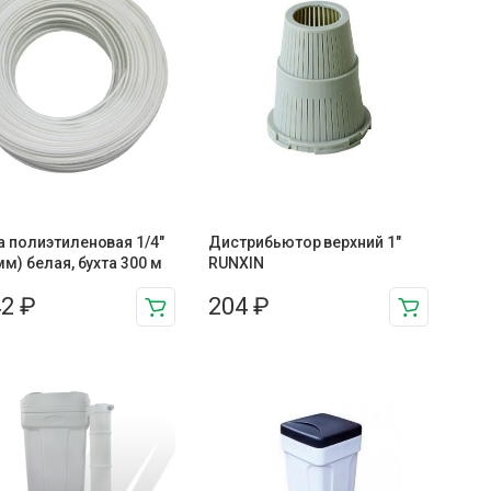
а полиэтиленовая 1/4″
Дистрибьютор верхний 1″
 мм) белая, бухта 300 м
RUNXIN
42
₽
204
₽