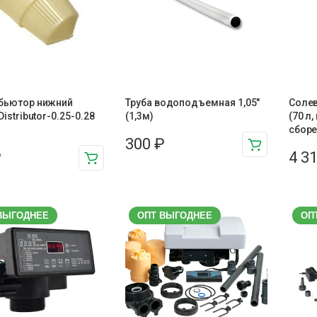
бьютор нижний
Труба водоподъемная 1,05″
Солев
istributor-0.25-0.28
(1,3м)
(70 л
сборе
300
₽
₽
4 3
ВЫГОДНЕЕ
ОПТ ВЫГОДНЕЕ
ОП