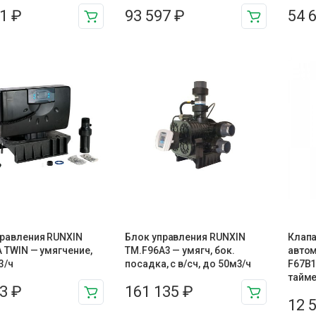
91
₽
93 597
₽
54 
правления RUNXIN
Блок управления RUNXIN
Клапа
 TWIN — умягчение,
ТМ.F96A3 — умягч, бок.
автом
3/ч
посадка, с в/сч, до 50м3/ч
F67В1
тайме
53
₽
161 135
₽
12 