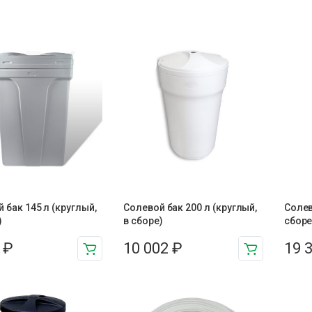
 бак 145 л (круглый,
Солевой бак 200 л (круглый,
Солев
)
в сборе)
сборе
3
₽
10 002
₽
19 