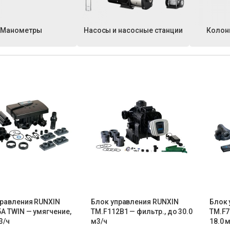
Манометры
Насосы и насосные станции
Колон
правления RUNXIN
Блок управления RUNXIN
Блок 
A TWIN — умягчение,
ТМ.F112B1 — фильтр., до 30.0
ТМ.F7
3/ч
м3/ч
18.0 