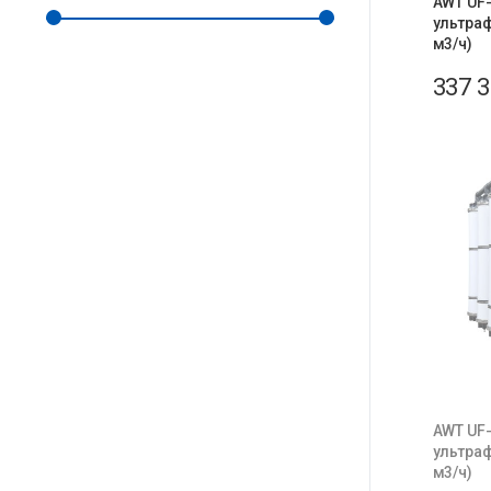
AWT UF-
ультраф
м3/ч)
337 
AWT UF-
ультраф
м3/ч)