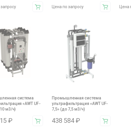
 запросу
Цена по запросу
Цена 
ленная система
Промышленная система
фильтрация «AWT UF-
ультрафильтрация «AWT UF-
 10 м3/ч)
7,5» (до 7,5 м3/ч)
015
₽
438 584
₽