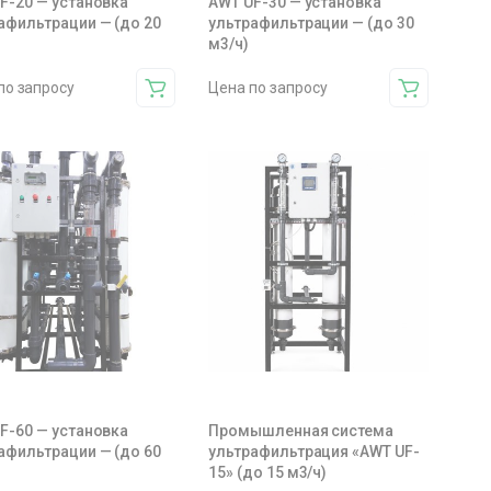
F-20 — установка
AWT UF-30 — установка
афильтрации — (до 20
ультрафильтрации — (до 30
м3/ч)
по запросу
Цена по запросу
F-60 — установка
Промышленная система
афильтрации — (до 60
ультрафильтрация «AWT UF-
15» (до 15 м3/ч)