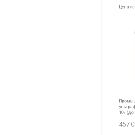
Цена по
Промыш
ультра
10» (до
457 