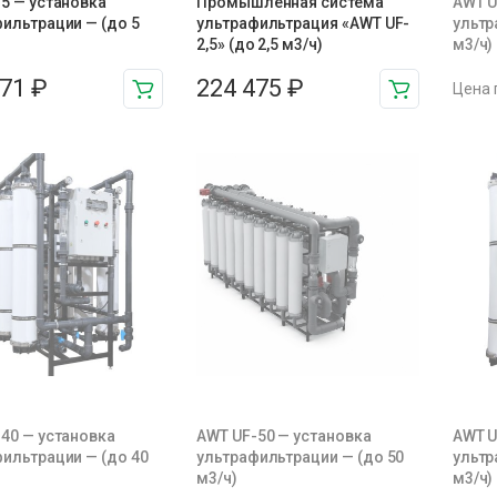
5 — установка
Промышленная система
AWT U
ильтрации — (до 5
ультрафильтрация «AWT UF-
ультр
2,5» (до 2,5 м3/ч)
м3/ч)
371
₽
224 475
₽
Цена 
40 — установка
AWT UF-50 — установка
AWT U
ильтрации — (до 40
ультрафильтрации — (до 50
ультр
м3/ч)
м3/ч)