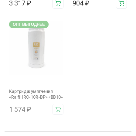
3 317
₽
904
₽
ОПТ ВЫГОДНЕЕ
Картридж умягчения
«Raifil IRC-10R-BP» «BB10»
1 574
₽