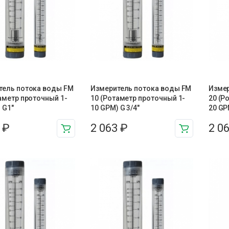
тель потока воды FM
Измеритель потока воды FM
Измер
аметр проточный 1-
10 (Ротаметр проточный 1-
20 (Р
 G1″
10 GPM) G 3/4″
20 GP
3
₽
2 063
₽
2 0