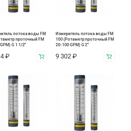
итель потока воды FM
Измеритель потока воды FM
отаметр проточный FM
100 (Ротаметр проточный FM
 GPM) G 1 1/2″
20-100 GPM) G 2″
14
₽
9 302
₽