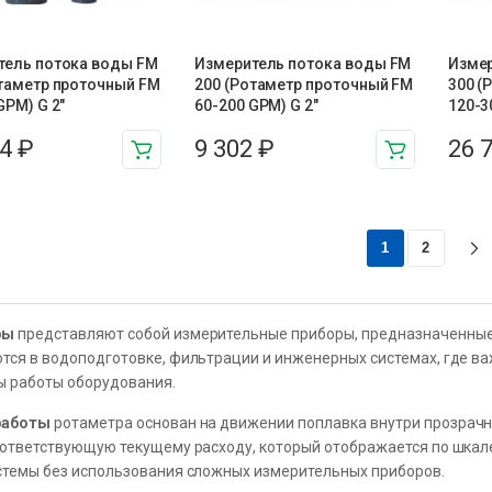
тель потока воды FM
Измеритель потока воды FM
Измер
отаметр проточный FM
200 (Ротаметр проточный FM
300 (
GPM) G 2″
60-200 GPM) G 2″
120-3
34
₽
9 302
₽
26 
1
2
ры
представляют собой измерительные приборы, предназначенные 
тся в водоподготовке, фильтрации и инженерных системах, где в
 работы оборудования.
работы
ротаметра основан на движении поплавка внутри прозрачн
оответствующую текущему расходу, который отображается по шкале
стемы без использования сложных измерительных приборов.