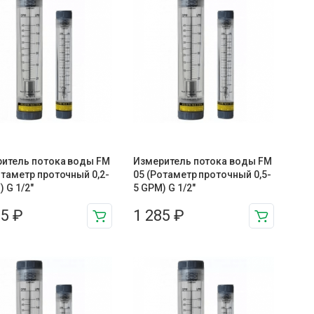
итель потока воды FM
Измеритель потока воды FM
отаметр проточный 0,2-
05 (Ротаметр проточный 0,5-
) G 1/2″
5 GPM) G 1/2″
85
₽
1 285
₽