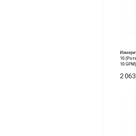
Измери
10 (Рот
10 GPM)
2 06