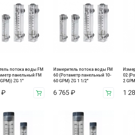
тель потока воды FM
Измеритель потока воды FM
Измер
таметр панельный FM
60 (Ротаметр панельный 10-
02 (Р
 GPM)) ZG 1″
60 GPM) ZG 1 1/2″
2 GPM
8
₽
6 765
₽
1 2