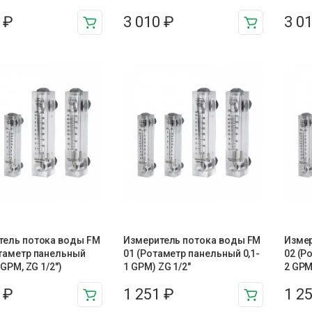
0
₽
3 010
₽
3 0
тель потока воды FM
Измеритель потока воды FM
Измер
отаметр панельный
01 (Ротаметр панельный 0,1-
02 (Р
 GPM, ZG 1/2″)
1 GPM) ZG 1/2″
2 GPM,
9
₽
1 251
₽
1 2