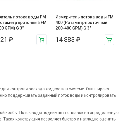
итель потока воды FM
Измеритель потока воды FM
Ротаметр проточный FM
400 (Ротаметр проточный
00 GPM) G 3″
200-400 GPM) G 3″
721
₽
14 883
₽
для контроля расхода жидкости в системе. Они широко
ажно поддерживать заданный поток воды и контролировать
ой колбы. Поток воды поднимает поплавок на определённую
. Такая конструкция позволяет быстро и наглядно оценить