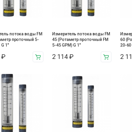
тель потока воды FM
Измеритель потока воды FM
Измер
аметр проточный 5-
45 (Ротаметр проточный FM
60 (Р
 G 1″
5-45 GPM) G 1″
20-60
3
₽
2 114
₽
2 1