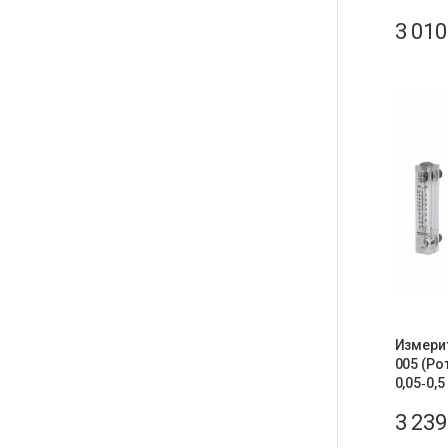
3 01
Измери
005 (Р
0,05‑0,5
3 23