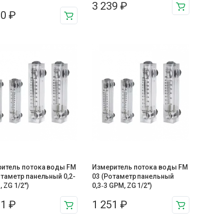
3 239
₽
10
₽
итель потока воды FM
Измеритель потока воды FM
отаметр панельный 0,2-
03 (Ротаметр панельный
 ZG 1/2″)
0,3‑3 GPM, ZG 1/2″)
51
₽
1 251
₽