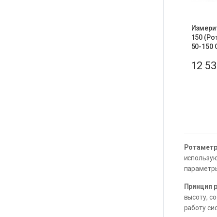
Измери
150 (Р
50-150 
12 5
Ротамет
использую
параметры
Принцип 
высоту, с
работу си