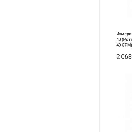
Измери
40 (Рот
40 GPM)
2 06