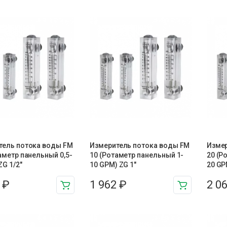
тель потока воды FM
Измеритель потока воды FM
Измер
аметр панельный 0,5-
10 (Ротаметр панельный 1-
20 (Р
ZG 1/2″
10 GPM) ZG 1″
20 GP
1
₽
1 962
₽
2 0