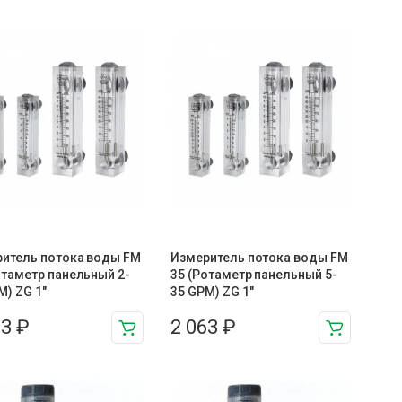
итель потока воды FM
Измеритель потока воды FM
отаметр панельный 2-
35 (Ротаметр панельный 5-
M) ZG 1″
35 GPM) ZG 1″
63
₽
2 063
₽