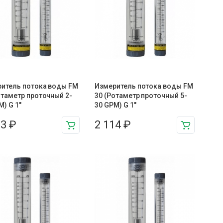
итель потока воды FM
Измеритель потока воды FM
отаметр проточный 2-
30 (Ротаметр проточный 5-
M) G 1″
30 GPM) G 1″
63
₽
2 114
₽