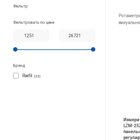
Фильтр
Ротаметры
Фильтровать по цене
визуально
Бренд
Raifil
33
Измери
LZM-25
панельн
регулир