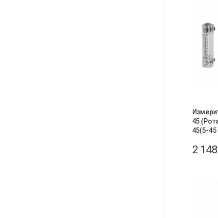
Измери
45 (Ро
45(5-45
2 14