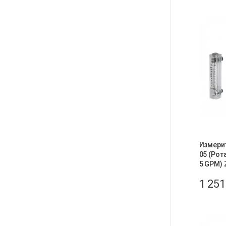
Измери
05 (Рот
5 GPM) 
1 25