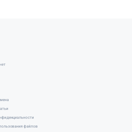
нет
амена
атьи
нфиденциальности
пользования файлов