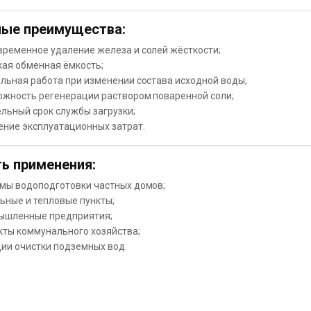
ые преимущества:
временное удаление железа и солей жёсткости;
кая обменная ёмкость;
льная работа при изменении состава исходной воды;
ожность регенерации раствором поваренной соли;
льный срок службы загрузки;
ение эксплуатационных затрат.
ь применения:
емы водоподготовки частных домов;
ьные и тепловые пункты;
ышленные предприятия;
кты коммунального хозяйства;
ции очистки подземных вод.