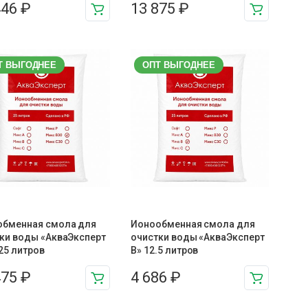
446
₽
13 875
₽
Т ВЫГОДНЕЕ
ОПТ ВЫГОДНЕЕ
обменная смола для
Ионообменная смола для
ки воды «АкваЭксперт
очистки воды «АкваЭксперт
 25 литров
В» 12.5 литров
475
₽
4 686
₽