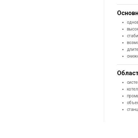
Основн
одно
высо
стаби
возм
длите
сниж
Област
сист
котел
пром
объе
стан