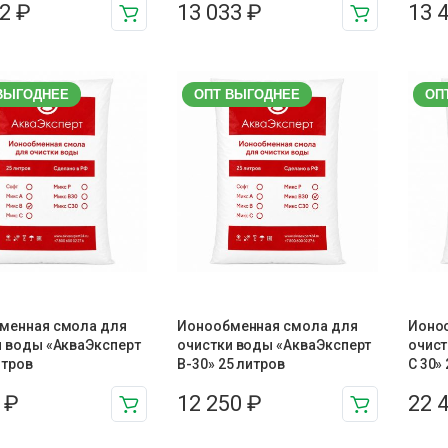
02
₽
13 033
₽
13 
ВЫГОДНЕЕ
ОПТ ВЫГОДНЕЕ
ОП
менная смола для
Ионообменная смола для
Ионо
и воды «АкваЭксперт
очистки воды «АкваЭксперт
очист
итров
В-30» 25 литров
С 30»
5
₽
12 250
₽
22 