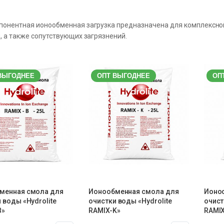
онентная ионообменная загрузка предназначена для комплексной 
, а также сопутствующих загрязнений.
ВЫГОДНЕЕ
ОПТ ВЫГОДНЕЕ
ОП
менная смола для
Ионообменная смола для
Ионо
 воды «Hydrolite
очистки воды «Hydrolite
очист
B»
RAMIX-K»
RAMIX