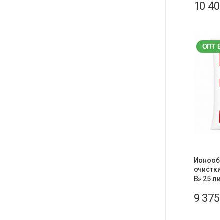
10 4
ОПТ 
Ионооб
очистк
В» 25 л
9 37