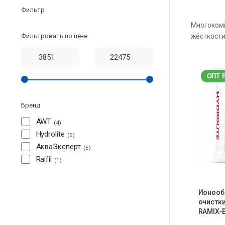
Фильтр
Многокомп
Фильтровать по цене
жёсткости
ОПТ 
Бренд
AWT
4
Hydrolite
6
АкваЭксперт
5
Raifil
1
Ионооб
очистки
RAMIX-