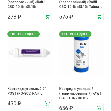
(прессованный) «Raifil
(прессованный) «Raifil
CBC-10-5» «SL10»
CBC-10-5» «SL10» Тайвань
278
₽
575
₽
ОПТ ВЫГОДНЕЕ
ОПТ ВЫГОДНЕЕ
Картридж угольный 9″
Картридж угольный
POST (RO-805) RAIFIL
(гранулированный) «AWT
CG-BB10» «BB10»
430
₽
656
₽