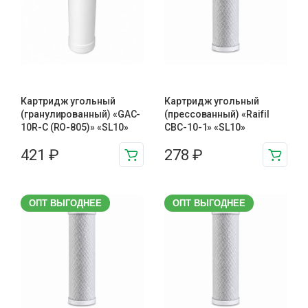
Картридж угольный
Картридж угольный
(гранулированный) «GAC-
(прессованный) «Raifil
10R-C (RO-805)» «SL10»
CBC-10-1» «SL10»
421
₽
278
₽
ОПТ ВЫГОДНЕЕ
ОПТ ВЫГОДНЕЕ