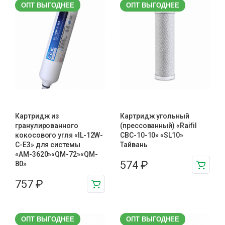
ОПТ ВЫГОДНЕЕ
ОПТ ВЫГОДНЕЕ
Картридж из
Картридж угольный
гранулированного
(прессованный) «Raifil
кокосового угля «IL-12W-
CBC-10-10» «SL10»
C-E3» для системы
Тайвань
«АМ-3620»«QM-72»«QM-
574
₽
80»
757
₽
ОПТ ВЫГОДНЕЕ
ОПТ ВЫГОДНЕЕ