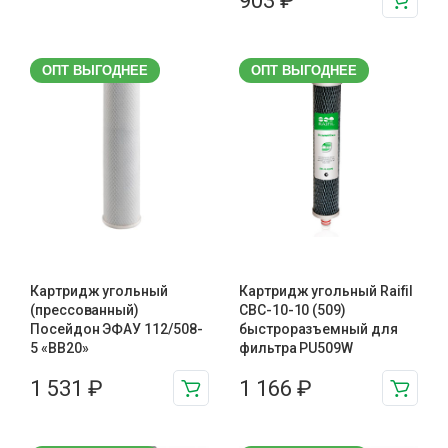
903
₽
ОПТ ВЫГОДНЕЕ
ОПТ ВЫГОДНЕЕ
Картридж угольный
Картридж угольный Raifil
(прессованный)
CBC-10-10 (509)
Посейдон ЭФАУ 112/508-
быстроразъемный для
5 «BB20»
фильтра PU509W
1 531
₽
1 166
₽