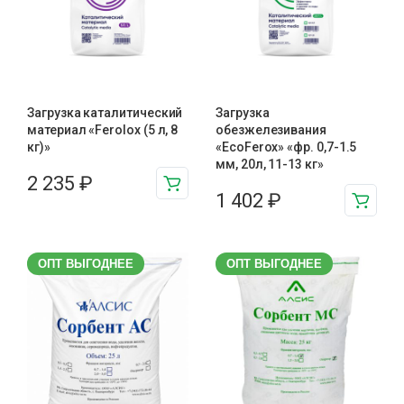
Загрузка каталитический
Загрузка
материал «Ferolox (5 л, 8
обезжелезивания
кг)»
«EcoFerox» «фр. 0,7-1.5
мм, 20л, 11-13 кг»
2 235
₽
1 402
₽
ОПТ ВЫГОДНЕЕ
ОПТ ВЫГОДНЕЕ