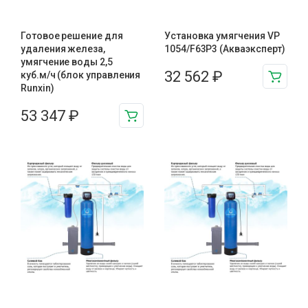
Готовое решение для
Установка умягчения VP
удаления железа,
1054/F63P3 (Акваэксперт)
умягчение воды 2,5
32 562
₽
куб.м/ч (блок управления
Runxin)
53 347
₽