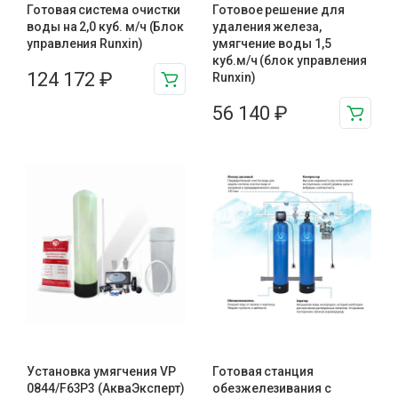
Готовая система очистки
Готовое решение для
воды на 2,0 куб. м/ч (Блок
удаления железа,
управления Runxin)
умягчение воды 1,5
куб.м/ч (блок управления
124 172
₽
Runxin)
56 140
₽
Установка умягчения VP
Готовая станция
0844/F63P3 (АкваЭксперт)
обезжелезивания c