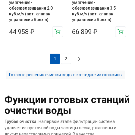
умягчения-
умягчения-
обезжелезивания 2,0
обезжелезивания 3,5
куб.м/ч (авт. клапан
куб.м/ч (авт. клапан
управления Runxin)
управления Runxin)
44 958
₽
66 899
₽
1
2
Готовые решения очистки воды в коттедже из скважины
Функции готовых станций
очистки воды
Грубая очистка.
На первом этапе фильтрации система
удаляет из проточной воды частицы песка, ржавчины и
других нерастворимых примесей. В качестве