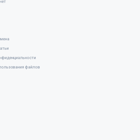
нет
амена
атьи
нфиденциальности
пользования файлов