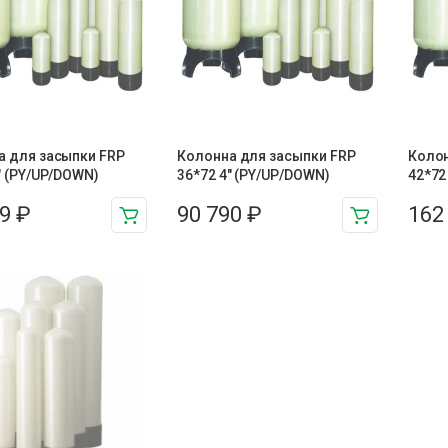
а для засыпки FRP
Колонна для засыпки FRP
Колон
″ (PY/UP/DOWN)
36*72 4″ (PY/UP/DOWN)
42*72
99
₽
90 790
₽
162