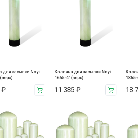
 для засыпки Noyi
Колонна для засыпки Noyi
Колон
 (верх)
1665-4″ (верх)
1865-
7
₽
11 385
₽
18 