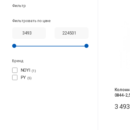
Фильтр
Фильтровать по цене
Бренд
NOYI
1
PY
5
Колонна
0844-2,5
3 49