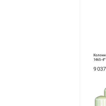
Колонна
1465-4″
9 03