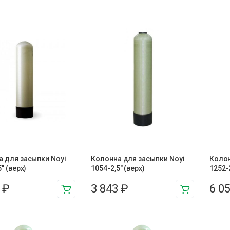
 для засыпки Noyi
Колонна для засыпки Noyi
Колон
″ (верх)
1054-2,5″ (верх)
1252-2
3
₽
3 843
₽
6 0