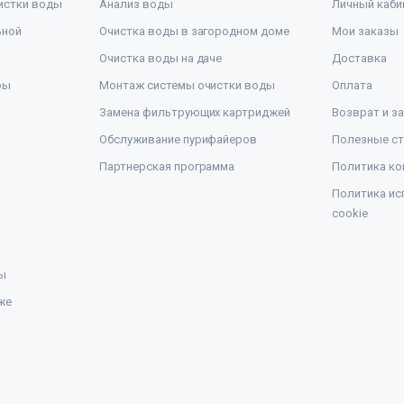
истки воды
Анализ воды
Личный каби
ьной
Очистка воды в загородном доме
Мои заказы
Очистка воды на даче
Доставка
ры
Монтаж системы очистки воды
Оплата
Замена фильтрующих картриджей
Возврат и з
Обслуживание пурифайеров
Полезные ст
Партнерская программа
Политика ко
Политика ис
cookie
ы
же