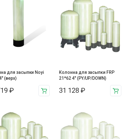
на для засыпки Noyi
Колонна для засыпки FRP
4″ (верх)
21*62 4″ (PY/UP/DOWN)
719
₽
31 128
₽