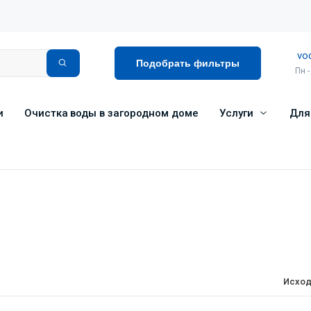
vo
Подобрать фильтры
Пн -
и
Очистка воды в загородном доме
Услуги
Для
у
Исход