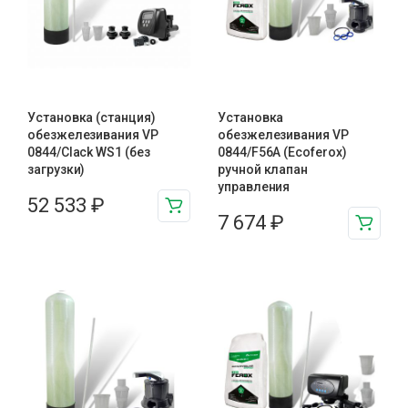
Установка (станция)
Установка
обезжелезивания VP
обезжелезивания VP
0844/Clack WS1 (без
0844/F56A (Ecoferox)
загрузки)
ручной клапан
управления
52 533
₽
7 674
₽