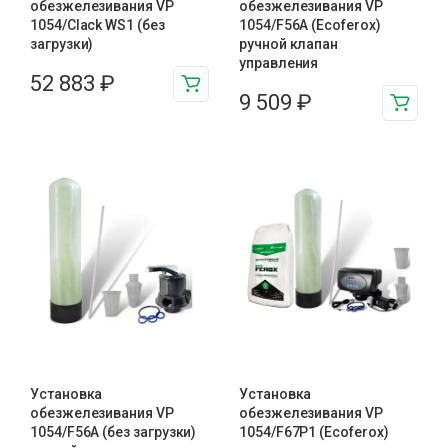
обезжелезивания VP
обезжелезивания VP
1054/Clack WS1 (без
1054/F56A (Ecoferox)
загрузки)
ручной клапан
управления
52 883
₽
9 509
₽
Установка
Установка
обезжелезивания VP
обезжелезивания VP
1054/F56A (без загрузки)
1054/F67P1 (Ecoferox)