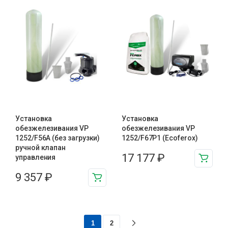
Установка
Установка
обезжелезивания VP
обезжелезивания VP
1252/F56A (без загрузки)
1252/F67P1 (Ecoferox)
ручной клапан
17 177
₽
управления
9 357
₽
1
2