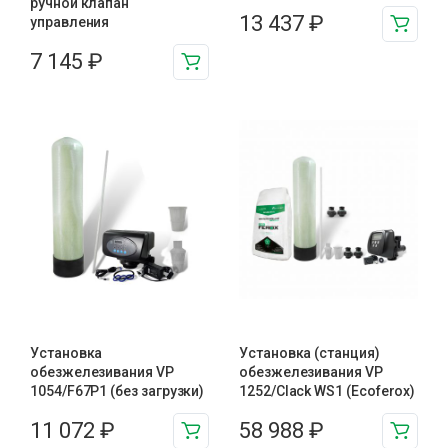
ручной клапан
13 437
₽
управления
7 145
₽
Установка
Установка (станция)
обезжелезивания VP
обезжелезивания VP
1054/F67P1 (без загрузки)
1252/Clack WS1 (Ecoferox)
11 072
₽
58 988
₽