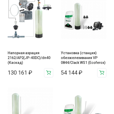
Напорная аэрация
Установка (станция)
2162/AP2(JP-40DC)/dn40
обезжелезивания VP
(Каскад)
0844/Clack WS1 (Ecoferox)
130 161
₽
54 144
₽