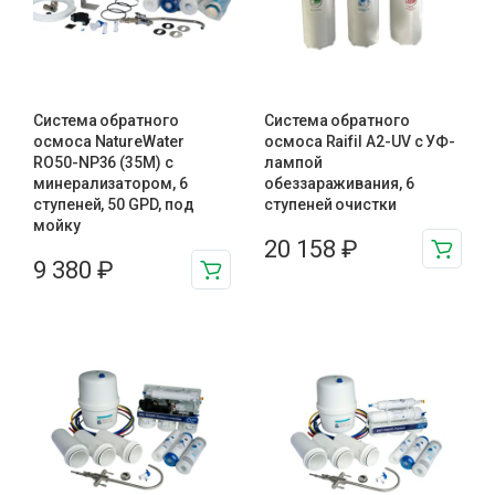
Система обратного
Система обратного
осмоса NatureWater
осмоса Raifil A2-UV с УФ-
RO50-NP36 (35M) с
лампой
минерализатором, 6
обеззараживания, 6
ступеней, 50 GPD, под
ступеней очистки
мойку
20 158
₽
9 380
₽