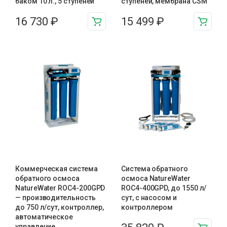
баком 10 л., 5 ступеней
ступеней, мембрана CSM
16 730
₽
15 499
₽
Коммерческая система
Система обратного
обратного осмоса
осмоса NatureWater
NatureWater ROC4-200GPD
ROC4-400GPD, до 1550 л/
— производительность
сут, с насосом и
до 750 л/сут, контроллер,
контроллером
автоматическое
управление