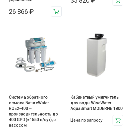
35 820
₽
26 866
₽
Система обратного
Кабинетный умягчитель
осмоса NatureWater
для воды WiseWater
ROE2-400 —
AquaSmart MODERNE 1800
производительность до
400 GPD (≈1550 л/сут), с
Цена по запросу
насосом