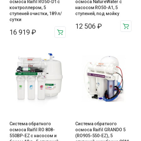
осмоса Raifil RO50-D1 с
осмоса NatureWater с
контроллером, 5
насосом RO50-A1, 5
ступеней очистки, 189 л/
ступеней, под мойку
сутки
12 506
₽
16 919
₽
Система обратного
Система обратного
осмоса Raifil RO 808-
осмоса Raifil GRANDO 5
550BP-EZ с насосом и
(RO905-550-EZ), 5