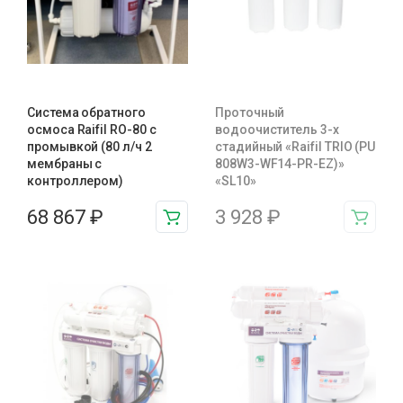
Система обратного
Проточный
осмоса Raifil RO-80 с
водоочиститель 3-х
промывкой (80 л/ч 2
стадийный «Raifil TRIO (PU
мембраны с
808W3-WF14-PR-EZ)»
контроллером)
«SL10»
68 867
₽
3 928
₽