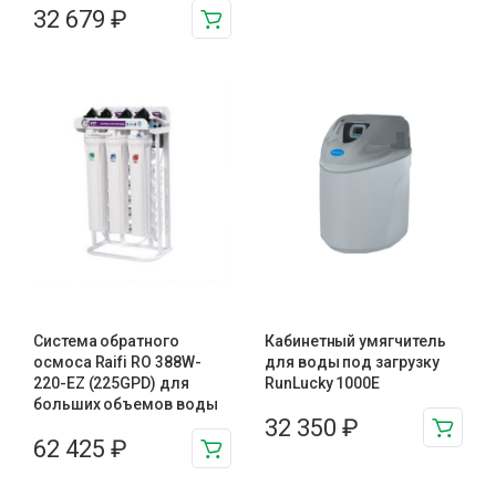
32 679
₽
Система обратного
Кабинетный умягчитель
осмоса Raifi RO 388W-
для воды под загрузку
220-EZ (225GPD) для
RunLucky 1000Е
больших объемов воды
32 350
₽
62 425
₽