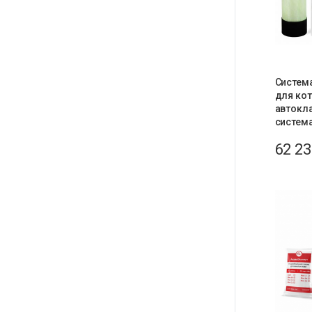
Систем
для кот
автокла
систем
62 2