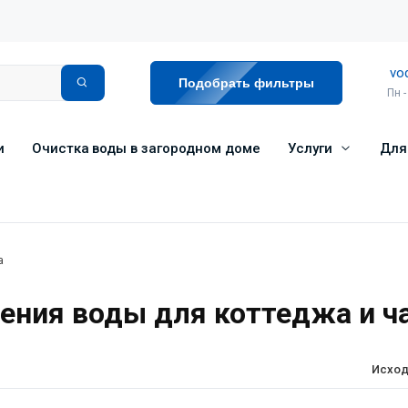
vo
Подобрать фильтры
Пн -
и
Очистка воды в загородном доме
Услуги
Для
а
ения воды для коттеджа и ч
Исход