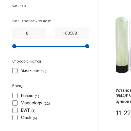
Фильтр
Фильтровать по цене
Способ очистки
Умягчение
5
Бренд
Установ
Runxin
0844/F6
1
ручной 
Vipecology
22
BWT
1
11 2
Clack
6