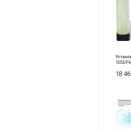
Установ
1252/F6
18 4