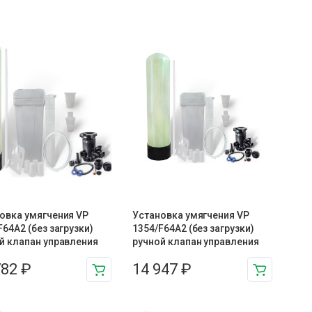
овка умягчения VP
Установка умягчения VP
F64A2 (без загрузки)
1354/F64A2 (без загрузки)
й клапан управления
ручной клапан управления
782
₽
14 947
₽