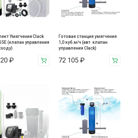
ект Умягчения Clack
Готовая станция умягчения
S5E (клапан управления
1,0 куб.м/ч (авт. клапан
сходу)
управления Clack)
820
₽
72 105
₽