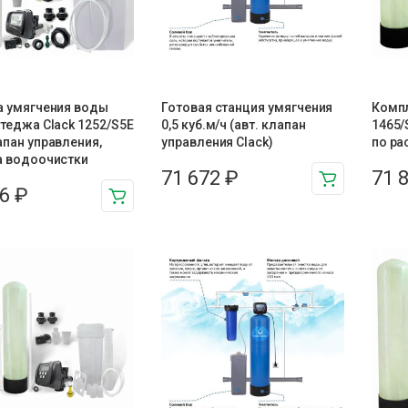
а умягчения воды
Готовая станция умягчения
Компл
теджа Clack 1252/S5E
0,5 куб.м/ч (авт. клапан
1465/
пан управления,
управления Clack)
по ра
а водоочистки
71 672
₽
71 
36
₽