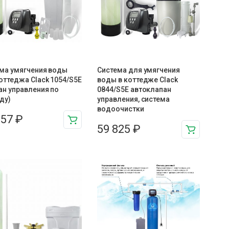
ма умягчения воды
Система для умягчения
оттеджа Clack 1054/S5E
воды в коттедже Clack
ан управления по
0844/S5E автоклапан
ду)
управления, система
водоочистки
357
₽
59 825
₽