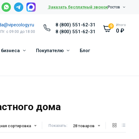
Заказать бесплатный звонок
Ростов
da@vipecology.ru
8 (800) 551-62-31
Итого
0
0
₽
8 (800) 551-62-31
 Пт: с 09:00 до 18:00
 бизнеса
Покупателю
Блог
астного дома
Показать:
ная сортировка
28 товаров