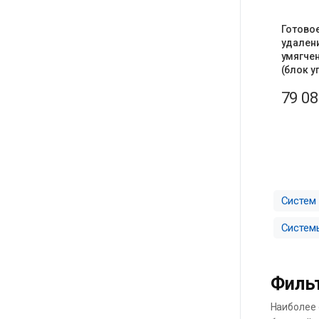
Готово
удалени
умягчен
(блок у
79 0
Систем
Систем
Фильт
Наиболее 