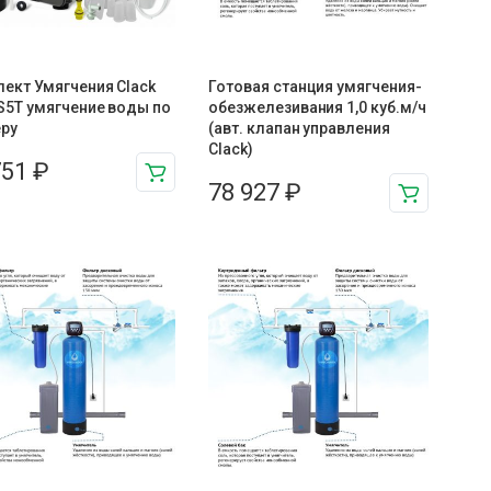
ект Умягчения Clack
Готовая станция умягчения-
S5T умягчение воды по
обезжелезивания 1,0 куб.м/ч
еру
(авт. клапан управления
Clack)
751
₽
78 927
₽