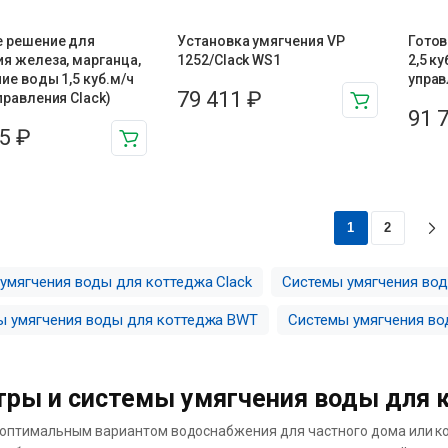
е решение для
Установка умягчения VP
Готов
я железа, марганца,
1252/Clack WS1
2,5 ку
ие воды 1,5 куб.м/ч
управ
79 411
₽
правления Clack)
91 
85
₽
1
2
 умягчения воды для коттеджа Clack
Системы умягчения вод
ы умягчения воды для коттеджа BWT
Системы умягчения во
ры и системы умягчения воды для к
оптимальным вариантом водоснабжения для частного дома или кот