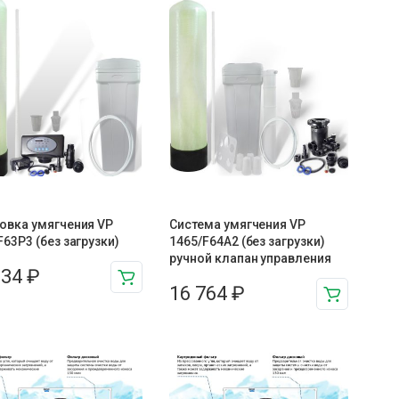
овка умягчения VP
Система умягчения VP
F63P3 (без загрузки)
1465/F64A2 (без загрузки)
ручной клапан управления
534
₽
16 764
₽