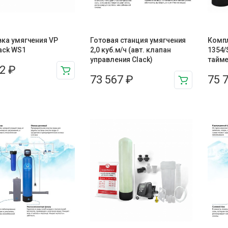
ка умягчения VP
Готовая станция умягчения
Компл
ack WS1
2,0 куб.м/ч (авт. клапан
1354/
управления Clack)
тайм
32
₽
73 567
₽
75 