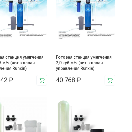
ая станция умягчения
Готовая станция умягчения
б.м/ч (авт. клапан
2,0 куб.м/ч (авт. клапан
ления Runxin)
управления Runxin)
742
₽
40 768
₽