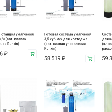
 станция умягчения
Готовая система умягчения
Систе
м/ч (авт. клапан
3,5 куб.м/ч для коттеджа
для к
ния Runxin)
(авт. клапан управления
(клап
Runxin)
расхо
96
₽
58 519
₽
59 