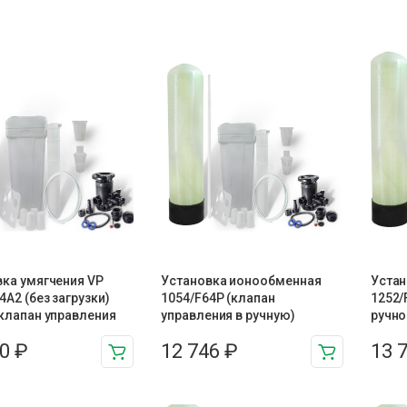
ка умягчения VP
Установка ионообменная
Устан
4A2 (без загрузки)
1054/F64P (клапан
1252/
клапан управления
управления в ручную)
ручно
20
₽
12 746
₽
13 