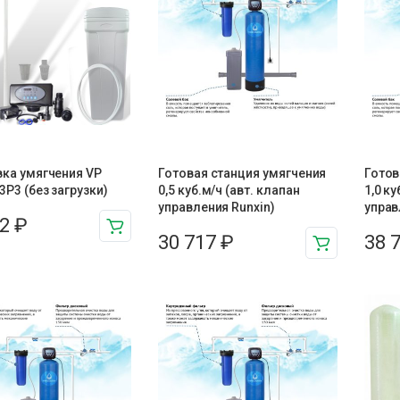
ка умягчения VP
Готовая станция умягчения
Готов
3P3 (без загрузки)
0,5 куб.м/ч (авт. клапан
1,0 ку
управления Runxin)
управ
62
₽
30 717
₽
38 