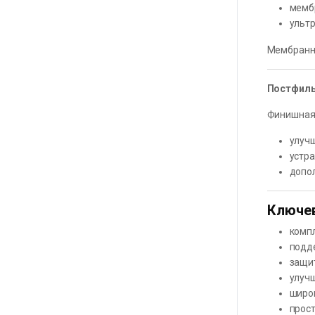
мемб
ульт
Мембранны
Постфил
Финишная 
улуч
устра
допо
Ключе
комп
подд
защи
улучш
широ
прос