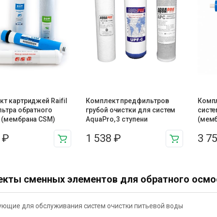
т картриджей Raifil
Комплект предфильтров
Компл
льтра обратного
грубой очистки для систем
систе
 (мембрана CSM)
AquaPro, 3 ступени
(мемб
4
₽
1 538
₽
3 7
кты сменных элементов для обратного осмо
ющие для обслуживания систем очистки питьевой воды