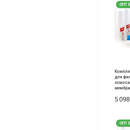
ОПТ 
Комплек
для фи
осмоса 
мембра
5 09
ОПТ 