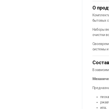
О прод
Комплект
бытовых с
Наборы в
очистки в
Своевреме
системы и
Состав
В зависим
Механиче
Предназна
песка
ржав
ила;