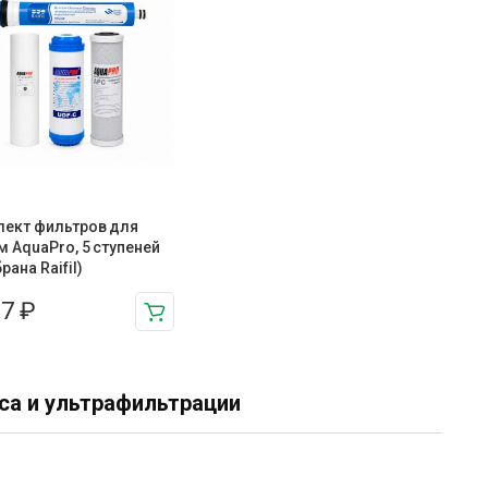
ект фильтров для
м AquaPro, 5 ступеней
рана Raifil)
57
₽
са и ультрафильтрации