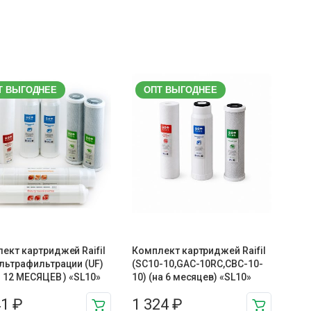
Т ВЫГОДНЕЕ
ОПТ ВЫГОДНЕЕ
ект картриджей Raifil
Комплект картриджей Raifil
льтрафильтрации (UF)
(SC10-10,GAC-10RC,CBC-10-
О 12 МЕСЯЦЕВ ) «SL10»
10) (на 6 месяцев) «SL10»
41
₽
1 324
₽