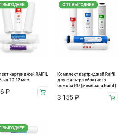
Т ВЫГОДНЕЕ
ОПТ ВЫГОДНЕЕ
ект картриджей RAIFIL
Комплект картриджей Raifil
5 на ТО 12 мес.
для фильтра обратного
осмоса RO (мембрана Raifil )
56
₽
3 155
₽
Т ВЫГОДНЕЕ