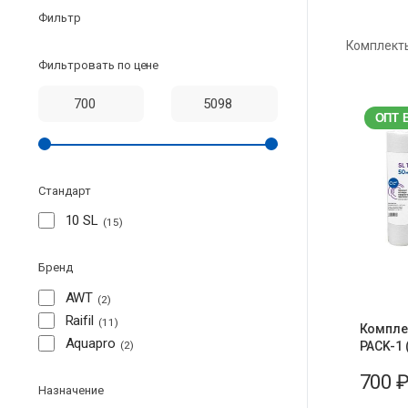
Фильтр
Комплекты
Фильтровать по цене
ОПТ 
Стандарт
10 SL
15
Бренд
AWT
2
Raifil
11
Компле
Aquapro
2
PACK-1 (
700
Назначение