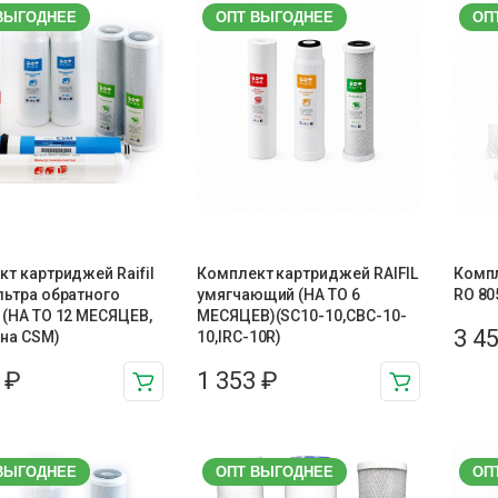
ВЫГОДНЕЕ
ОПТ ВЫГОДНЕЕ
ОП
т картриджей Raifil
Комплект картриджей RAIFIL
Компл
льтра обратного
умягчающий (НА ТО 6
RO 80
(НА ТО 12 МЕСЯЦЕВ,
МЕСЯЦЕВ)(SC10-10,CBC-10-
3 4
на CSM)
10,IRC-10R)
8
₽
1 353
₽
ВЫГОДНЕЕ
ОПТ ВЫГОДНЕЕ
ОП