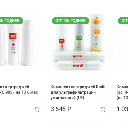
ВЫГОДНЕЕ
ОПТ ВЫГОДНЕЕ
ОП
кт картриджей
Комплект картриджей Raifil
Компл
 RO 805» на ТО 6 мес
для ультрафильтрации
(sc10
умягчающий (UF)
(на Т
₽
3 646
₽
1 0