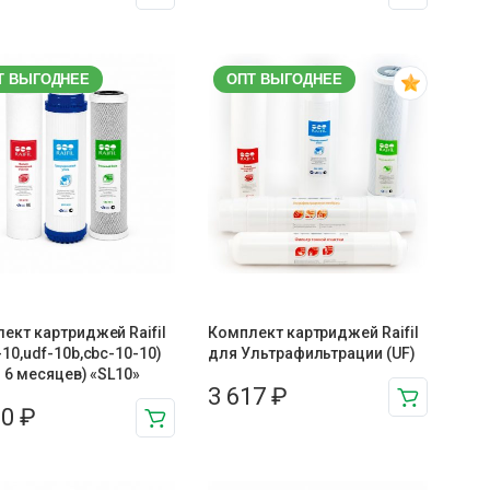
Т ВЫГОДНЕЕ
ОПТ ВЫГОДНЕЕ
ект картриджей Raifil
Комплект картриджей Raifil
-10,udf-10b,cbc-10-10)
для Ультрафильтрации (UF)
О 6 месяцев) «SL10»
3 617
₽
30
₽