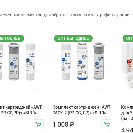
 сменных элементов для обратного осмоса и ультрафильтрации
ВЫГОДНЕЕ
ОПТ ВЫГОДНЕЕ
ОП
кт картриджей «AWT
Комплект картриджей «AWT
Компл
PP, CP, PP)» «SL10»
PACK-2 (PP, CG, CP)» «SL10»
для У
(на Т
₽
1 008
₽
4 9