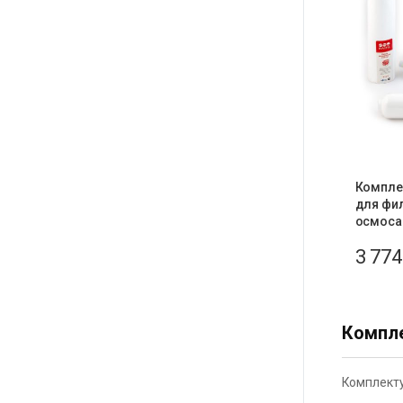
Комплек
для фи
осмоса
3 77
Компле
Комплекту