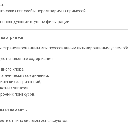
а;
нических взвесей и нерастворимых примесей.
 последующие ступени фильтрации.
 картриджи
 с гранулированным или прессованным активированным углём об
вуют снижению содержания:
дного хлора;
органических соединений;
ических загрязнений;
иятных запахов;
ронних привкусов.
ные элементы
ости от типа системы используются: