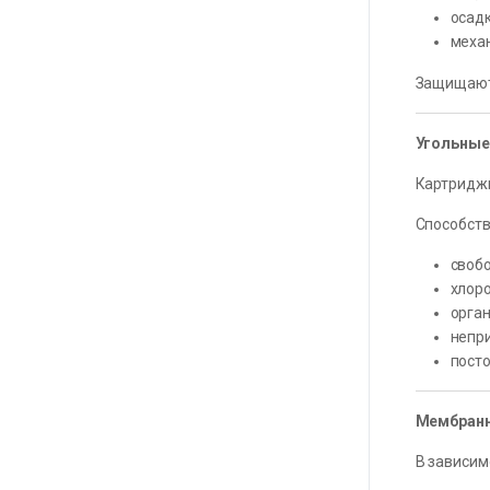
осадк
меха
Защищают
Угольные
Картриджи
Способст
свобо
хлор
орган
непр
посто
Мембран
В зависим