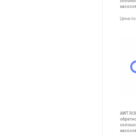
солоно
насосом
Цена по
AWT ROB
обратн
солоно
насосом