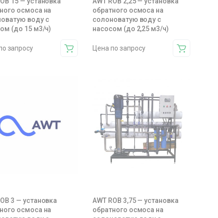
OB 15 — установка
AWT ROB 2,25 — установка
ного осмоса на
обратного осмоса на
оватую воду с
солоноватую воду с
ом (до 15 м3/ч)
насосом (до 2,25 м3/ч)
по запросу
Цена по запросу
OB 3 — установка
AWT ROB 3,75 — установка
ного осмоса на
обратного осмоса на