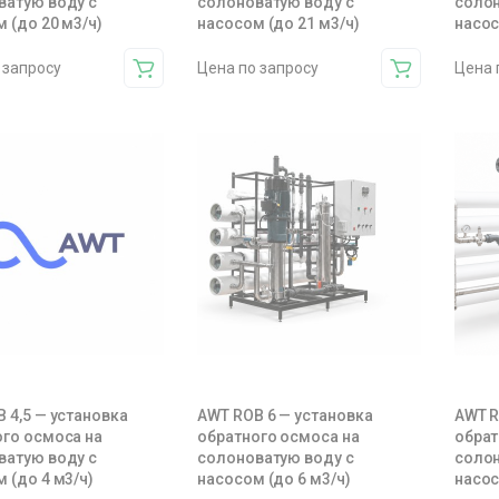
ватую воду с
солоноватую воду с
солон
 (до 20 м3/ч)
насосом (до 21 м3/ч)
насос
 запросу
Цена по запросу
Цена 
 4,5 — установка
AWT ROB 6 — установка
AWT R
ого осмоса на
обратного осмоса на
обрат
ватую воду с
солоноватую воду с
солон
 (до 4 м3/ч)
насосом (до 6 м3/ч)
насос