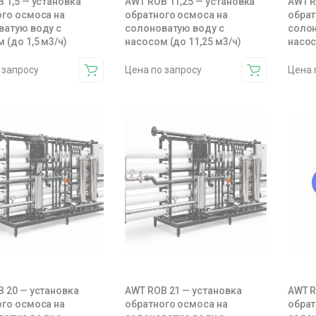
 1,5 — установка
AWT ROB 11,25 — установка
AWT R
ого осмоса на
обратного осмоса на
обрат
ватую воду с
солоноватую воду с
солон
 (до 1,5 м3/ч)
насосом (до 11,25 м3/ч)
насос
 запросу
Цена по запросу
Цена 
 20 — установка
AWT ROB 21 — установка
AWT R
ого осмоса на
обратного осмоса на
обрат