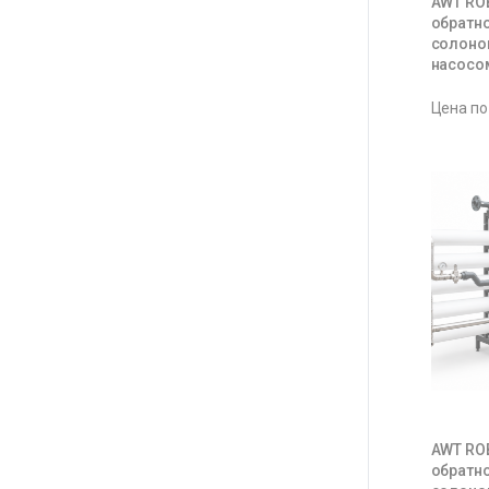
AWT ROB
обратн
солоно
насосом
Цена по
AWT ROB
обратн