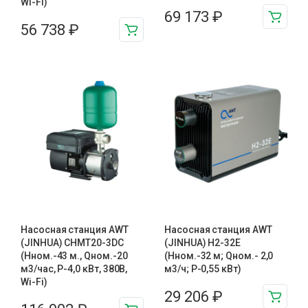
Wi-Fi)
69 173
₽
56 738
₽
Насосная станция AWT
Насосная станция AWT
(JINHUA) CHMT20-3DC
(JINHUA) H2-32E
(Нном.-43 м., Qном.-20
(Hном.-32 м; Qном.- 2,0
м3/час, Р-4,0 кВт, 380В,
м3/ч; P-0,55 кВт)
Wi-Fi)
29 206
₽