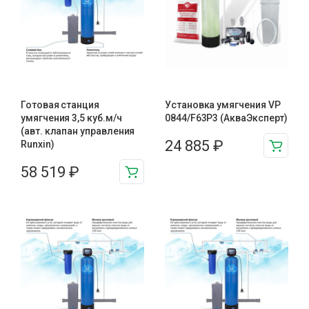
Готовая станция
Установка умягчения VP
умягчения 3,5 куб.м/ч
0844/F63P3 (АкваЭксперт)
(авт. клапан управления
24 885
₽
Runxin)
58 519
₽