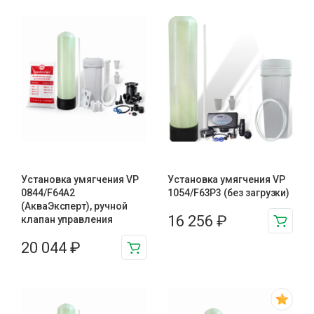
Установка умягчения VP
Установка умягчения VP
0844/F64A2
1054/F63P3 (без загрузки)
(АкваЭксперт), ручной
16 256
₽
клапан управления
20 044
₽