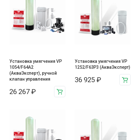
Установка умягчения VP
Установка умягчения VP
1054/F64A2
1252/F63P3 (АкваЭксперт)
(АкваЭксперт), ручной
36 925
₽
клапан управления
26 267
₽