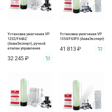
Установка умягчения VP
Установка умягчения VP
1252/F64A2
1354/F63P3 (АкваЭксперт)
(АкваЭксперт), ручной
41 813
₽
клапан управления
32 245
₽