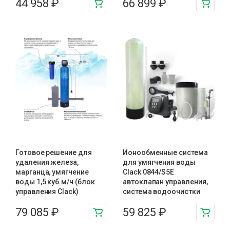
44 958
₽
66 899
₽
Готовое решение для
Ионообменные система
удаления железа,
для умягчения воды
марганца, умягчение
Clack 0844/S5E
воды 1,5 куб.м/ч (блок
автоклапан управления,
управления Clack)
система водоочистки
79 085
₽
59 825
₽