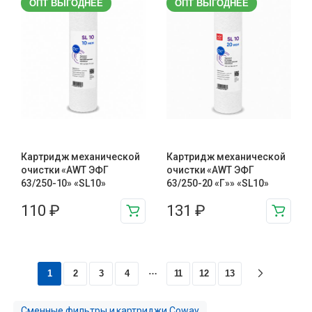
ОПТ ВЫГОДНЕЕ
ОПТ ВЫГОДНЕЕ
Картридж механической
Картридж механической
очистки «AWT ЭФГ
очистки «AWT ЭФГ
63/250-10» «SL10»
63/250-20 «Г»» «SL10»
110
₽
131
₽
…
1
2
3
4
11
12
13
Сменные фильтры и картриджи Coway