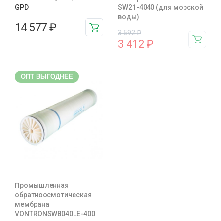
GPD
SW21-4040 (для морской
воды)
14 577
₽
3 592
₽
3 412
₽
ОПТ ВЫГОДНЕЕ
Промышленная
обратноосмотическая
мембрана
VONTRONSW8040LE-400