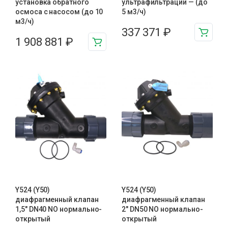
установка обратного
ультрафильтрации — (до
осмоса с насосом (до 10
5 м3/ч)
м3/ч)
337 371
₽
1 908 881
₽
Y524 (Y50)
Y524 (Y50)
диафрагменный клапан
диафрагменный клапан
1,5″ DN40 NO нормально-
2″ DN50 NO нормально-
открытый
открытый