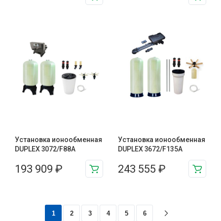
Установка ионообменная
Установка ионообменная
DUPLEX 3072/F88A
DUPLEX 3672/F135A
193 909
₽
243 555
₽
1
2
3
4
5
6