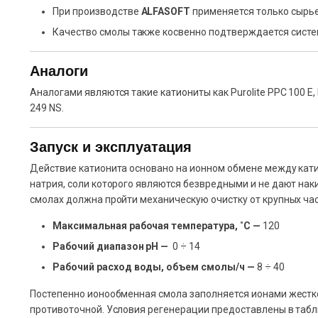
При производстве
ALFASOFT
применяется только сырь
Качество смолы также косвенно подтверждается систе
Аналоги
Аналогами являются такие катиониты как Purolite PPC 100 E, 
249 NS.
Запуск и эксплуатация
Действие катионита основано на ионном обмене между кати
натрия, соли которого являются безвредными и не дают на
смолах должна пройти механическую очистку от крупных ча
Максимальная рабочая температура, ˚С —
120
Рабочий диапазон рН —
0 ÷ 14
Рабочий расход воды, объем смолы/ч —
8 ÷ 40
Постепенно ионообменная смола заполняется ионами жестко
противоточной. Условия регенерации предоставлены в табл