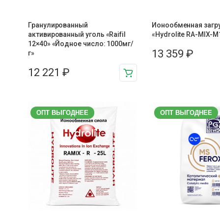
Гранулированный
Ионообменная загр
активированный уголь «Raifil
«Hydrolite RA-MIX-М
12×40» «Йодное число: 1000мг/
13 359
₽
г»
12 221
₽
ОПТ ВЫГОДНЕЕ
ОПТ ВЫГОДНЕЕ