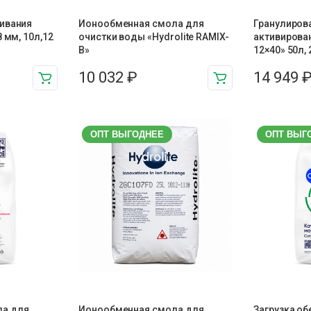
ивания
Ионообменная смола для
Гранулиров
8 мм, 10л,12
очистки воды «Hydrolite RAMIX-
активирован
B»
12×40» 50л, 
10 032
₽
14 949
ОПТ ВЫГОДНЕЕ
ОПТ ВЫГ
ла для
Ионообменная смола для
Загрузка о