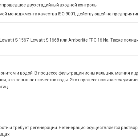
е прошедшее двухстадийный входной контроль.
мой менеджмента качества ISO 9001, действующей на предприятии
Lewatit S 1567, Lewatit S 1668 или Amberlite FPC 16 Na. Также полид
онитом и водой. В процессе фильтрации ионы кальция, магния и д
кипи, что повышает качество воды. Этот процесс называется умяг
стиц.
сти и требует регенерации. Регенерация осуществляется раствор
ицах.