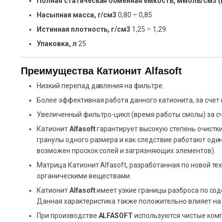
Полная статическая обменная емкость, ммоль/см3 (
Насыпная масса, г/см3
0,80 ÷ 0,85
Истинная плотность, г/см3
1,25 ÷ 1,29
Упаковка, л
25
Преимущества Катионит Alfasoft
Низкий перепад давления на фильтре.
Более эффективная работа данного катионита, за счет
Увеличенный фильтро-цикл (время работы смолы) за сч
Катионит
Alfasoft
гарантирует высокую степень очистки
гранулы одного размера и как следствие работают оди
возможен проскок солей и загрязняющих элементов).
Матрица Катионит Alfasoft, разработанная по новой те
органическими веществами.
Катионит
Alfasoft
имеет узкие границы разброса по сод
Данная характеристика также положительно влияет на
При производстве
ALFASOFT
используются чистые компо