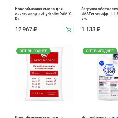
Ионообменная смола для
Загрузка обезжелез
очистки воды «Hydrolite RAMIX-
«MSFerox» «фр. 1-1.
R»
кг»
12 967
₽
1 133
₽
ОПТ ВЫГОДНЕЕ
ОПТ ВЫГОДНЕЕ
Ионообменная смола для
Ионообменная смо