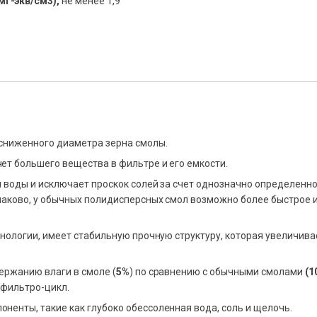
мг-экв/см3),
не менее 1,9
 сниженного диаметра зерна смолы.
ет большего вещества в фильтре и его емкости.
 воды и исключает проскок солей за счет однозначно определенног
наково, у обычных полидисперсных смол возможно более быстрое 
хнологии, имеет стабильную прочную структуру, которая увеличива
ержанию влаги в смоле (
5%
) по сравнению с обычными смолами
(1
 фильтро-цикл.
ненты, такие как глубоко обессоленная вода, соль и щелочь.