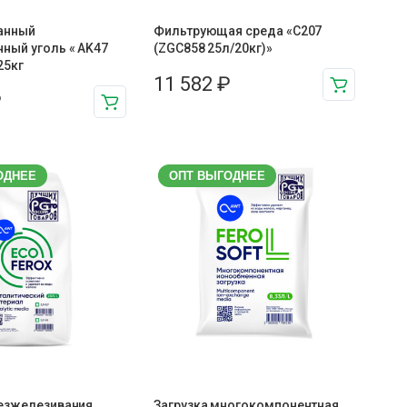
анный
Фильтрующая среда «С207
ный уголь « AK47
(ZGC858 25л/20кг)»
25кг
11 582
₽
₽
ОДНЕЕ
ОПТ ВЫГОДНЕЕ
безжелезивания
Загрузка многокомпонентная