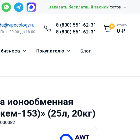
Заказать бесплатный звонок
Ростов
da@vipecology.ru
8 (800) 551-62-31
Итого
0
0
₽
8 (800) 551-62-31
 Пт: с 09:00 до 18:00
 бизнеса
Покупателю
Блог
ла ионообменная
кем-153)» (25л, 20кг)
0000082