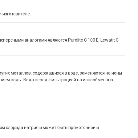
 изготовителе.
исперсными аналогами являются Purolite C 100 E, Lewatit C
ругих металлов, содержащихся в воде, заменяются на ионы
чением воды. Вода перед фильтрацией на ионообменных
ом хлорида натрия и может быть прямоточной и