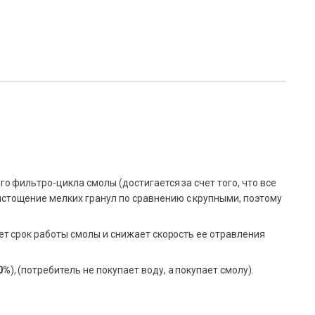
о фильтро-цикла смолы (достигается за счет того, что все
истощение мелких гранул по сравнению с крупными, поэтому
ет срок работы смолы и снижает скорость ее отравления
0%
), (потребитель не покупает воду, а покупает смолу).