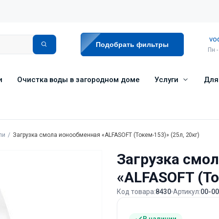
vo
Подобрать фильтры
Пн -
и
Очистка воды в загородном доме
Услуги
Для
ли
Загрузка смола ионообменная «ALFASOFT (Токем-153)» (25л, 20кг)
Загрузка смо
«ALFASOFT (То
Код товара:
8430
Артикул:
00-0
В наличии