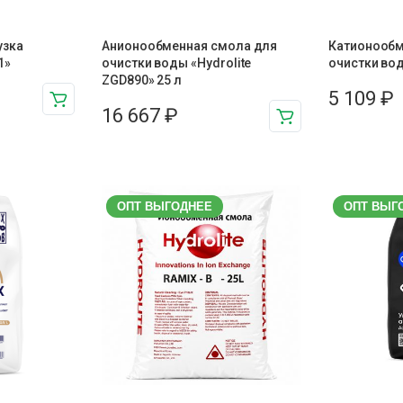
узка
Анионообменная смола для
Катионообм
1»
очистки воды «Hydrolite
очистки воды
ZGD890» 25 л
5 109
₽
16 667
₽
ОПТ ВЫГОДНЕЕ
ОПТ ВЫГ