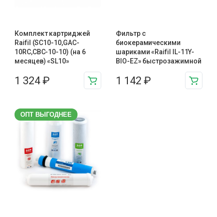
Комплект картриджей
Фильтр с
Raifil (SC10-10,GAC-
биокерамическими
10RC,CBC-10-10) (на 6
шариками «Raifil IL-11Y-
месяцев) «SL10»
BIO-EZ» быстрозажимной
1 324
₽
1 142
₽
ОПТ ВЫГОДНЕЕ