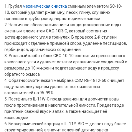
1. Грубая
механическая очистка
сменным элементом SC-10-
10, который удаляет ржавчину, песок, глину, случайно
попавшие в трубопровод нерастворимые взвеси
2. Частичное обеззараживание и кондиционирование воды
сменным элементом GAC-10R-C, который состоит из
активированного угля в гранулах. В процессе 2-й ступени
происходит отделение примесей хлора, удаление пестицидов,
гербицидов, органических соединений
3. Угольный карбон-блок CBC-10-10 состоит из прессованного
кокосового угля и удаляет остатки органических соединений с
размером до 10 микрон и подготавливает воду к процессу
обратного осмоса
4. Обратноосмотическая мембрана CSM RE-1812-60 очищает
воду на молекулярном уровне от всех известных
загрязнителей на 95-99%
5. Постфильтр IL-11W-C предназначен для доочистки воды
после простаивания в накопительной емкости. Придает воде
приятный свежий вкус и запах, а также насыщает её
кислородом
6. Биокерамический картридж IL-11Y-BIO — делает воду более
структурированной, а значит полезной для человека