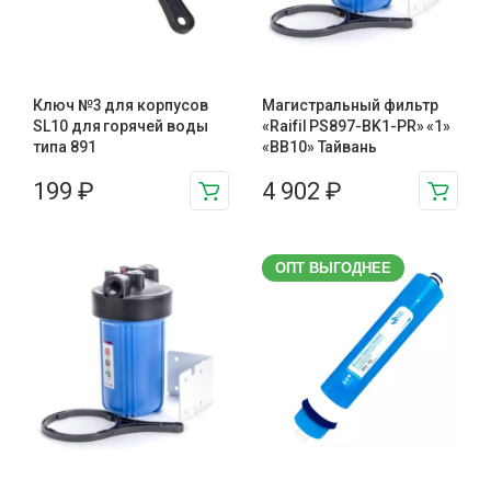
Ключ №3 для корпусов
Магистральный фильтр
SL10 для горячей воды
«Raifil PS897-BK1-PR» «1»
типа 891
«BB10» Тайвань
199
₽
4 902
₽
ОПТ ВЫГОДНЕЕ