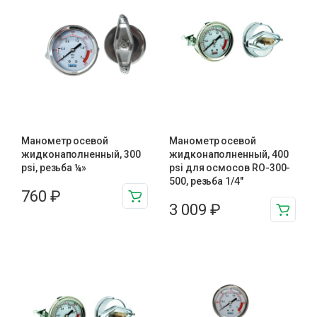
Манометр осевой
Манометр осевой
жидконаполненный, 300
жидконаполненный, 400
psi, резьба ¼»
psi для осмосов RO-300-
500, резьба 1/4″
760
₽
3 009
₽