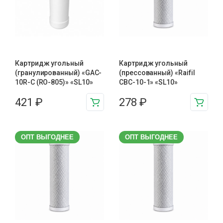
Картридж угольный
Картридж угольный
(гранулированный) «GAC-
(прессованный) «Raifil
10R-C (RO-805)» «SL10»
CBC-10-1» «SL10»
421
₽
278
₽
ОПТ ВЫГОДНЕЕ
ОПТ ВЫГОДНЕЕ