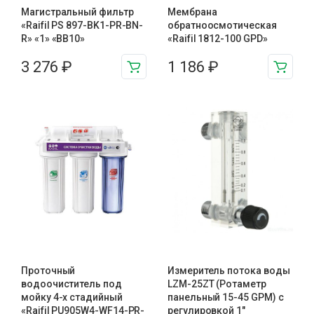
Магистральный фильтр
Мембрана
«Raifil PS 897-BK1-PR-BN-
обратноосмотическая
R» «1» «BB10»
«Raifil 1812-100 GPD»
3 276
₽
1 186
₽
Проточный
Измеритель потока воды
водоочиститель под
LZM-25ZT (Ротаметр
мойку 4-х стадийный
панельный 15-45 GPM) с
«Raifil PU905W4-WF14-PR-
регулировкой 1″