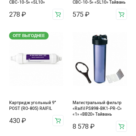
CBC-10-5» «SL10»
CBC-10-5» «SL10» Тайвань
278
₽
575
₽
ОПТ ВЫГОДНЕЕ
Картридж угольный 9″
Магистральный фильтр
POST (RO-805) RAIFIL
«Raifil PS898-BK1-PR-C»
«1» «BB20» Тайвань
430
₽
8 578
₽