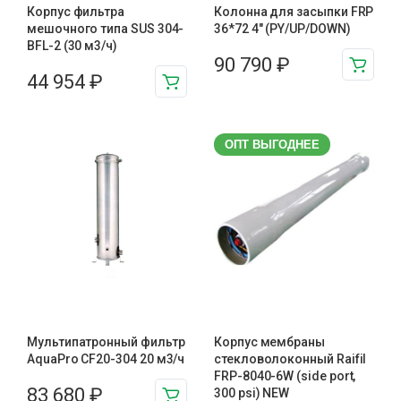
Корпус фильтра
Колонна для засыпки FRP
мешочного типа SUS 304-
36*72 4″ (PY/UP/DOWN)
BFL-2 (30 м3/ч)
90 790
₽
44 954
₽
ОПТ ВЫГОДНЕЕ
Мультипатронный фильтр
Корпус мембраны
AquaPro CF20-304 20 м3/ч
стекловолоконный Raifil
FRP-8040-6W (side port,
83 680
₽
300 psi) NEW