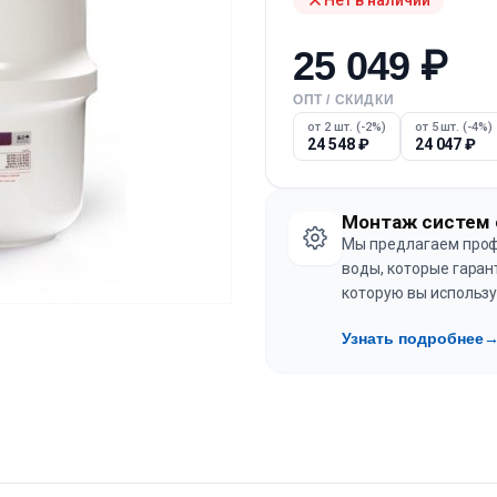
25 049
₽
ОПТ / СКИДКИ
от 2 шт. (-2%)
от 5 шт. (-4%)
24 548
₽
24 047
₽
Монтаж систем 
Мы предлагаем проф
воды, которые гаран
которую вы использу
Узнать подробнее