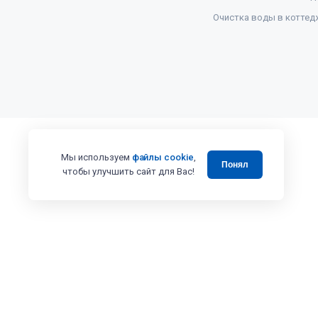
Очистка воды в коттед
Мы используем
файлы cookie
,
Понял
чтобы улучшить сайт для Вас!
Все права защищены 2008 - 2025 © Випэколоджи
Вся представленная на сайте информация, в том числе касающаяся 