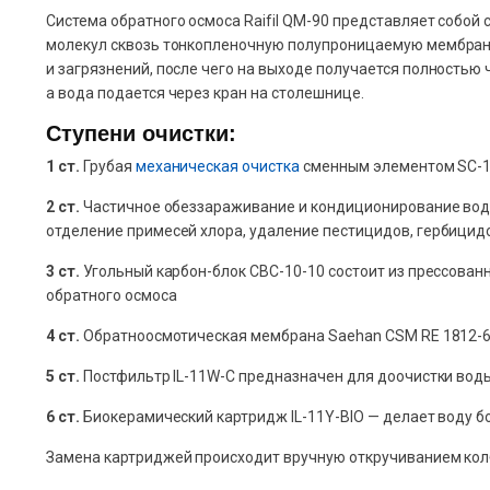
Cистема обратного осмоса Raifil QM-90 представляет собой
молекул сквозь тонкопленочную полупроницаемую мембрану 
и загрязнений, после чего на выходе получается полностью 
а вода подается через кран на столешнице.
Ступени очистки:
1 cт.
Грубая
механическая очистка
сменным элементом SC-10
2 ст.
Частичное обеззараживание и кондиционирование воды 
отделение примесей хлора, удаление пестицидов, гербицид
3 ст.
Угольный карбон-блок CBC-10-10 состоит из прессованн
обратного осмоса
4 ст.
Обратноосмотическая мембрана Saehan CSM RE 1812-60
5 ст.
Постфильтр IL-11W-C предназначен для доочистки воды
6 ст.
Биокерамический картридж IL-11Y-BIO — делает воду бо
Замена картриджей происходит вручную откручиванием кол