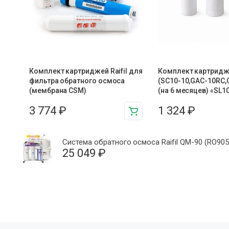
Комплект картриджей Raifil для
Комплект картридже
фильтра обратного осмоса
(SC10-10,GAC-10RC,
(мембрана CSM)
(на 6 месяцев) «SL1
3 774
₽
1 324
₽
Система обратного осмоса Raifil QM-90 (RO905
25 049
₽