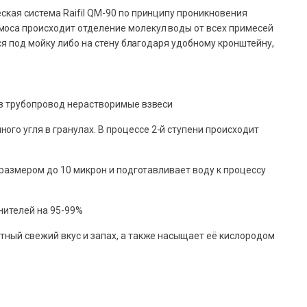
ская система Raifil QM-90 по принципу проникновения
моса происходит отделение молекул воды от всех примесей
ся под мойку либо на стену благодаря удобному кронштейну,
 в трубопровод нерастворимые взвеси
го угля в гранулах. В процессе 2-й ступени происходит
 размером до 10 микрон и подготавливает воду к процессу
нителей на 95-99%
тный свежий вкус и запах, а также насыщает её кислородом