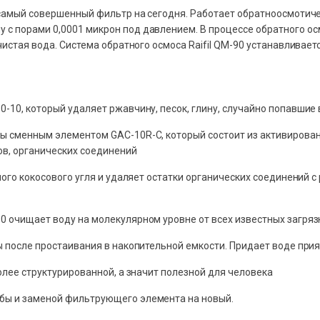
 самый совершенный фильтр на сегодня. Работает обратноосмотиче
с порами 0,0001 микрон под давлением. В процессе обратного ос
чистая вода. Система обратного осмоса Raifil QM-90 устанавливает
-10, который удаляет ржавчину, песок, глину, случайно попавшие
сменным элементом GAC-10R-C, который состоит из активированно
ов, органических соединений
ого кокосового угля и удаляет остатки органических соединений с
 очищает воду на молекулярном уровне от всех известных загряз
 после простаивания в накопительной емкости. Придает воде прия
лее структурированной, а значит полезной для человека
бы и заменой фильтрующего элемента на новый.