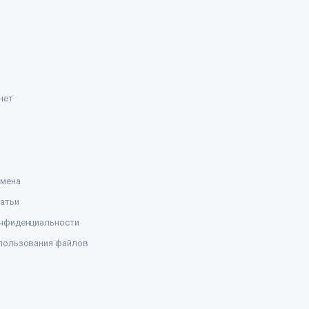
нет
амена
атьи
нфиденциальности
пользования файлов