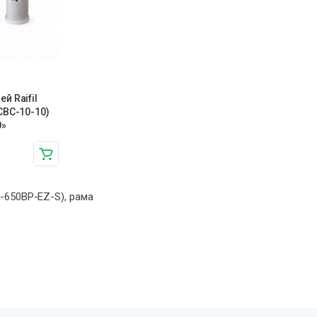
й Raifil
CBC-10-10)
0»
-650BP-EZ-S), рама