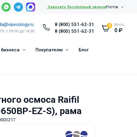
Заказать бесплатный звонок
Ростов
da@vipecology.ru
8 (800) 551-62-31
Итого
0
0
₽
8 (800) 551-62-31
 Пт: с 09:00 до 18:00
 бизнеса
Покупателю
Блог
ного осмоса Raifil
650BP-EZ-S), рама
0003217