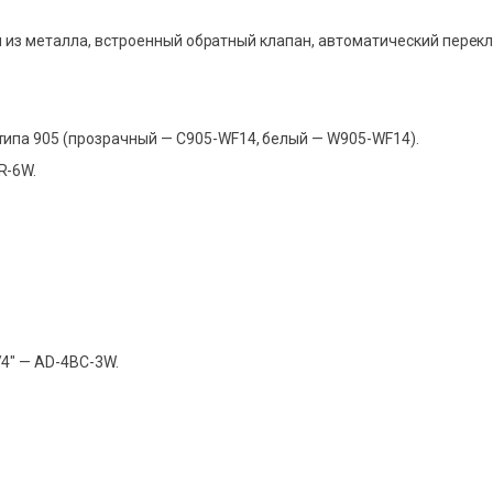
йн из металла, встроенный обратный клапан, автоматический пер
ипа 905 (прозрачный — C905-WF14, белый — W905-WF14).
R-6W.
4″ — AD-4BC-3W.