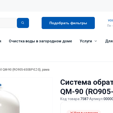
vo
Подобрать фильтры
Пн -
и
Очистка воды в загородном доме
Услуги
Для
il QM-90 (RO905-650BP-EZ-S), рама
Система обрат
QM-90 (RO905-
Код товара:
7587
Артикул:
0000
Нет в наличии