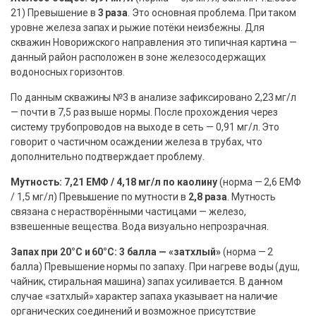
21) Превышение в
3 раза
. Это основная проблема. При таком
уровне железа запах и рыжие потёки неизбежны. Для
скважин Новорижского направления это типичная картина —
данный район расположен в зоне железосодержащих
водоносных горизонтов.
По данным скважины №3 в анализе зафиксировано 2,23 мг/л
— почти в 7,5 раз выше нормы. После прохождения через
систему трубопроводов на выходе в сеть — 0,91 мг/л. Это
говорит о частичном осаждении железа в трубах, что
дополнительно подтверждает проблему.
Мутность: 7,21 ЕМФ / 4,18 мг/л по каолину
(норма — 2,6 ЕМФ
/ 1,5 мг/л) Превышение по мутности в
2,8 раза
. Мутность
связана с нерастворёнными частицами — железо,
взвешенные вещества. Вода визуально непрозрачная.
Запах при 20°С и 60°С: 3 балла — «затхлый»
(норма — 2
балла) Превышение нормы по запаху. При нагреве воды (душ,
чайник, стиральная машина) запах усиливается. В данном
случае «затхлый» характер запаха указывает на наличие
органических соединений и возможное присутствие