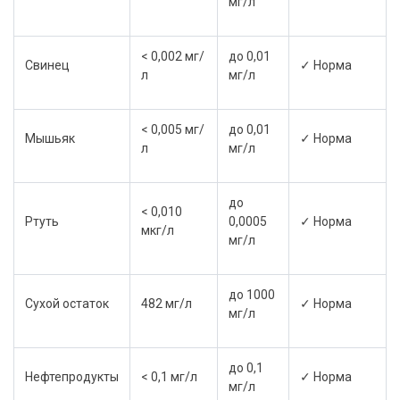
мг/л
< 0,002 мг/
до 0,01
Свинец
✓ Норма
л
мг/л
< 0,005 мг/
до 0,01
Мышьяк
✓ Норма
л
мг/л
до
< 0,010
Ртуть
0,0005
✓ Норма
мкг/л
мг/л
до 1000
Сухой остаток
482 мг/л
✓ Норма
мг/л
до 0,1
Нефтепродукты
< 0,1 мг/л
✓ Норма
мг/л