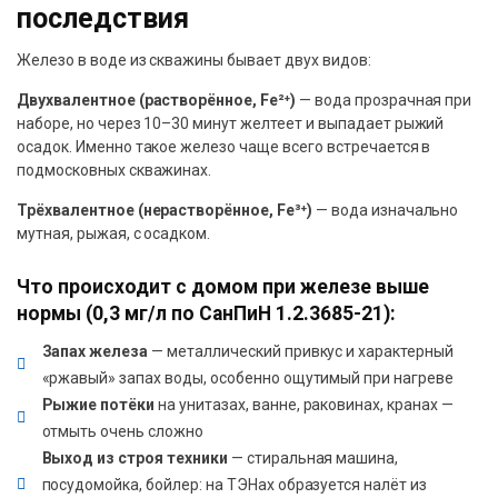
последствия
Железо в воде из скважины бывает двух видов:
Двухвалентное (растворённое, Fe²
⁺)
— вода прозрачная при
наборе, но через 10–30 минут желтеет и выпадает рыжий
осадок. Именно такое железо чаще всего встречается в
подмосковных скважинах.
Трёхвалентное (нерастворённое, Fe³
⁺)
— вода изначально
мутная, рыжая, с осадком.
Что происходит с домом при железе выше
нормы (0,3 мг/л по СанПиН 1.2.3685-21):
Запах железа
— металлический привкус и характерный
«ржавый» запах воды, особенно ощутимый при нагреве
Рыжие потёки
на унитазах, ванне, раковинах, кранах —
отмыть очень сложно
Выход из строя техники
— стиральная машина,
посудомойка, бойлер: на ТЭНах образуется налёт из