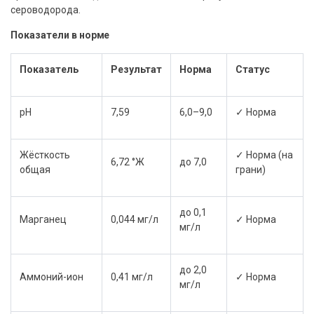
сероводорода.
Показатели в норме
Показатель
Результат
Норма
Статус
pH
7,59
6,0–9,0
✓ Норма
Жёсткость
✓ Норма (на
6,72 °Ж
до 7,0
общая
грани)
до 0,1
Марганец
0,044 мг/л
✓ Норма
мг/л
до 2,0
Аммоний-ион
0,41 мг/л
✓ Норма
мг/л