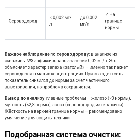
✓ На
< 0,002 мг/
до 0,002
Сероводород
границе
л
мг/л
нормы
Важное наблюдение по сероводороду:
в анализе из
скважины №3 зафиксировано значение 0,02 мг/л. Это
объясняет характер запаха «затхлый» — именно так пахнет
сероводород в малых концентрациях. При выходе в сеть
показатель снизился до нормы за счёт частичного
выветривания, но проблема сохраняется.
Вывод по анализу:
главные проблемы — железо (×3 нормы),
мутность (×2,8 нормы), запах (сероводород из скважины).
Жёсткость на верхней границе нормы — рекомендовано
умягчение для защиты техники.
Подобранная система очистки: