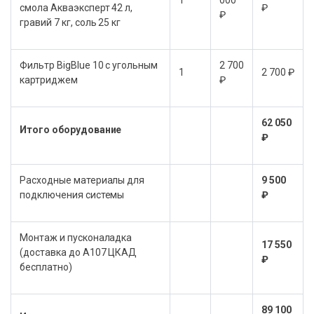
смола Акваэксперт 42 л,
₽
₽
гравий 7 кг, соль 25 кг
Фильтр BigBlue 10 с угольным
2 700
1
2 700 ₽
картриджем
₽
62 050
Итого оборудование
₽
Расходные материалы для
9 500
подключения системы
₽
Монтаж и пусконаладка
17 550
(доставка до А107 ЦКАД
₽
бесплатно)
89 100