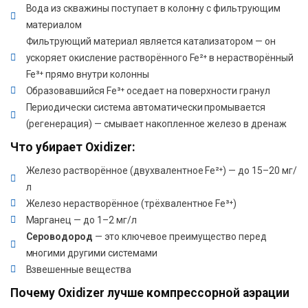
Вода из скважины поступает в колонну с фильтрующим
материалом
Фильтрующий материал является катализатором — он
ускоряет окисление растворённого Fe²⁺ в нерастворённый
Fe³⁺ прямо внутри колонны
Образовавшийся Fe³⁺ оседает на поверхности гранул
Периодически система автоматически промывается
(регенерация) — смывает накопленное железо в дренаж
Что убирает Oxidizer:
Железо растворённое (двухвалентное Fe²⁺) — до 15–20 мг/
л
Железо нерастворённое (трёхвалентное Fe³⁺)
Марганец — до 1–2 мг/л
Сероводород
— это ключевое преимущество перед
многими другими системами
Взвешенные вещества
Почему Oxidizer лучше компрессорной аэрации