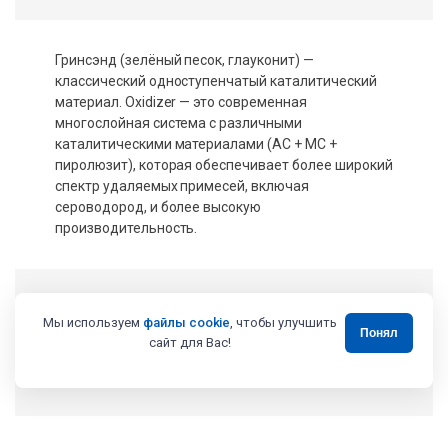
Гринсэнд (зелёный песок, глауконит) —
классический одноступенчатый каталитический
материал. Oxidizer — это современная
многослойная система с различными
каталитическими материалами (АС + МС +
пиролюзит), которая обеспечивает более широкий
спектр удаляемых примесей, включая
сероводород, и более высокую
производительность.
Нужно ли делать анализ
Мы используем
файлы cookie
, чтобы улучшить
Понял
воды если запах есть, но не
сайт для Вас!
сильный?