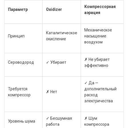
Компрессорная
Параметр
Oxidizer
аэрация
Механическое
Каталитическое
Принцип
насыщение
окисление
воздухом
✗ Не убирает
Сероводород
✓ Убирает
эффективно
✓ Да —
Требуется
дополнительный
✗ Нет
компрессор
расход
электричества
✓ Бесшумная
✗ Шум
Уровень шума
работа
компрессора