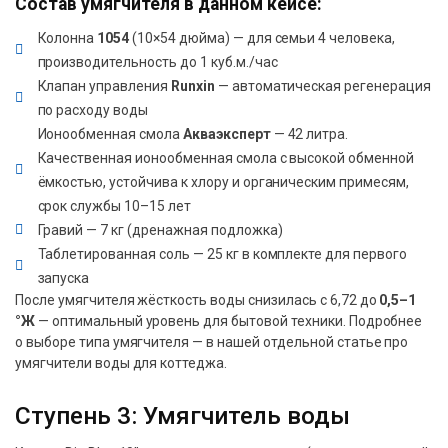
Состав умягчителя в данном кейсе:
Колонна
1054
(10×54 дюйма) — для семьи 4 человека,
производительность до 1 куб.м./час
Клапан управления
Runxin
— автоматическая регенерация
по расходу воды
Ионообменная смола
Акваэксперт
— 42 литра.
Качественная ионообменная смола с высокой обменной
ёмкостью, устойчива к хлору и органическим примесям,
срок службы 10–15 лет
Гравий — 7 кг (дренажная подложка)
Таблетированная соль — 25 кг в комплекте для первого
запуска
После умягчителя жёсткость воды снизилась с 6,72 до
0,5–1
°Ж
— оптимальный уровень для бытовой техники. Подробнее
о выборе типа умягчителя — в нашей отдельной статье про
умягчители воды для коттеджа.
Ступень 3: Умягчитель воды