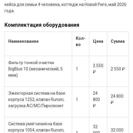
кейса для семьи 4 человека, коттедж на Новой Риге, май 2026
года.
Комплектация оборудования
Кол-
Наименование
Цена
Сумма
во
Фильтр тонкой очистки
2 550
BigBlue 10 (механический, 5
1
2 550 ₽
₽
мкм)
Эжекторная система на базе
24
24 800
корпуса 1252, клапан Runxin,
1
800
₽
загрузка АС/МС/Пиролюзит
₽
Система умягчения на базе
32
корпуса 1054, клапан Runxin,
32 000
1
000