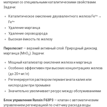
материал со специальными каталитическими свойствами.
Задачи:
Каталитическое окисление двухвалентного железа Fe²⁺ →
Fe³⁺
Удаление марганца
Удаление сероводорода
Высокая ёмкость по железу
Пиролюзит
— верхний активный слой. Природный диоксид
марганца (MnO₂). Задачи:
Мощный катализатор окисления железа и марганца
Особенно эффективен при высоких концентрациях железа
(до 20+ мг/л)
Регенерируется раствором перманганата калия или
кислородом при промывке
Значительно увеличивает ресурс между обслуживаниями
Блок управления Runxin F63P3
— клапан с автоматическим
управлением регенерацией по счётчику расхода воды.