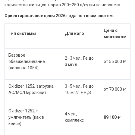
количества жильцов: норма 200–250 л/сутки на человека.
Ориентировочные цены 2026 года по типам систем:
Цена с
Тип системы
Для кого
монтажом
Базовое
2–3 чел., Fe до
обезжелезивание
от 55 000 ₽
3 мг/л
(колонна 1054)
Oxidizer 1252, загрузка
3–5 чел., Fe до
от 70 000 ₽
АС/МС/Пиролюзит
10 мг/л + H₂S
Oxidizer 1252 +
4 чел.,
умягчитель (как в
89 100 ₽
комплекс
кейсе)