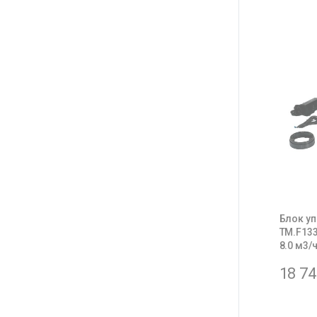
Блок у
ТМ.F133
8.0 м3/
18 7