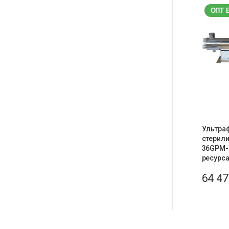
ОПТ 
Ультра
стерили
36GPM-
ресурс
64 4