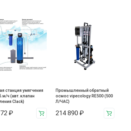
ая станция умягчения
Промышленный обратный
б.м/ч (авт. клапан
осмос vipecology RE500 (500
ления Clack)
Л/ЧАС)
672
₽
214 890
₽