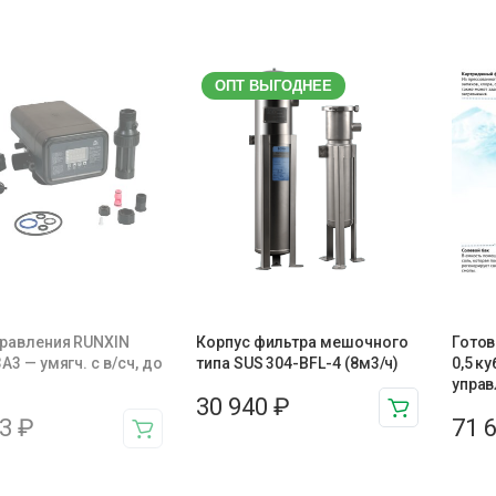
ОПТ ВЫГОДНЕЕ
правления RUNXIN
Корпус фильтра мешочного
Готов
A3 — умягч. с в/сч, до
типа SUS 304-BFL-4 (8м3/ч)
0,5 ку
ч
управ
30 940
₽
43
₽
71 