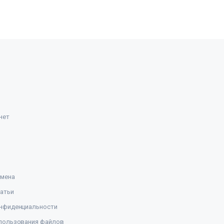
нет
амена
атьи
нфиденциальности
пользования файлов