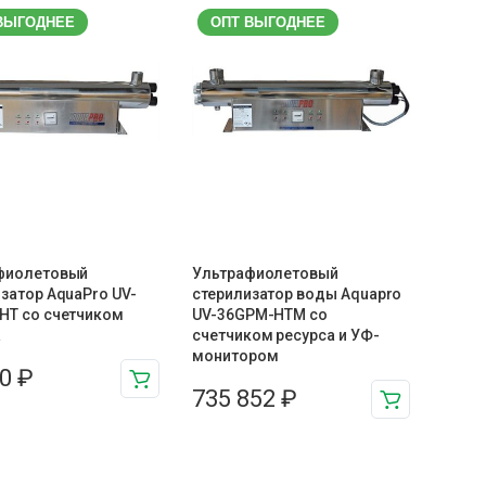
ВЫГОДНЕЕ
ОПТ ВЫГОДНЕЕ
фиолетовый
Ультрафиолетовый
затор AquaPro UV-
стерилизатор воды Aquapro
HT со счетчиком
UV-36GPM-HTM cо
а
счетчиком ресурса и УФ-
монитором
70
₽
735 852
₽