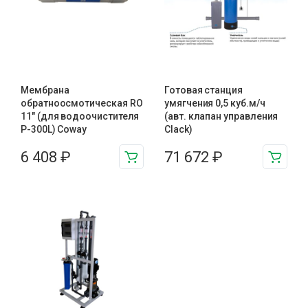
Мембрана
Готовая станция
обратноосмотическая RO
умягчения 0,5 куб.м/ч
11″ (для водоочистителя
(авт. клапан управления
P-300L) Coway
Clack)
6 408
₽
71 672
₽