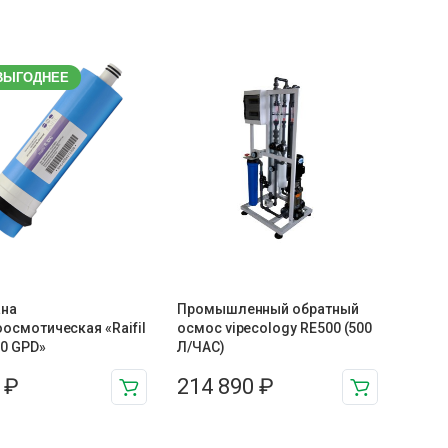
ВЫГОДНЕЕ
на
Промышленный обратный
осмотическая «Raifil
осмос vipecology RE500 (500
0 GPD»
Л/ЧАС)
4
₽
214 890
₽