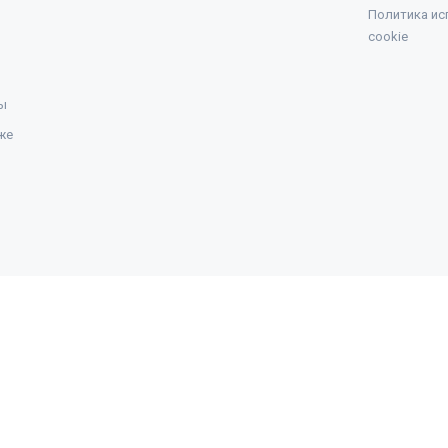
Политика ис
cookie
ы
же