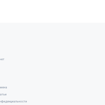
нет
амена
атьи
нфиденциальности