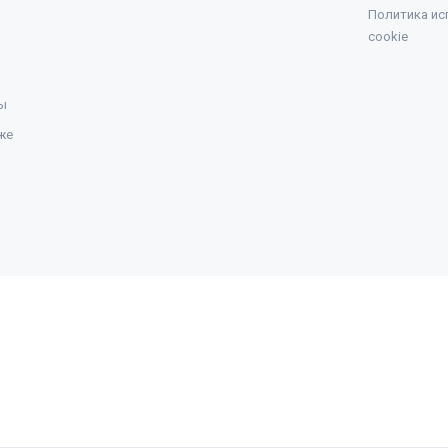
Политика ис
cookie
ы
же