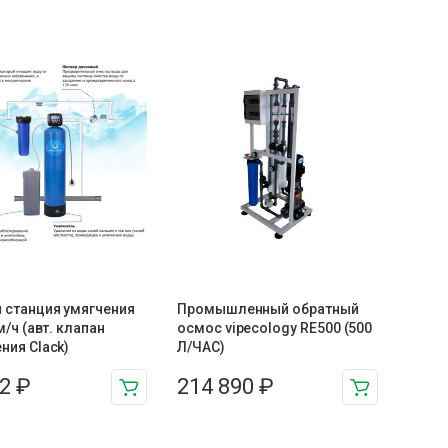
 станция умягчения
Промышленный обратный
м/ч (авт. клапан
осмос vipecology RE500 (500
ния Clack)
Л/ЧАС)
72
₽
214 890
₽