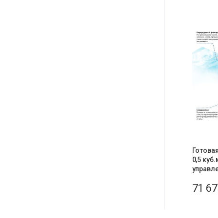
Готовая
0,5 куб.
управле
71 6