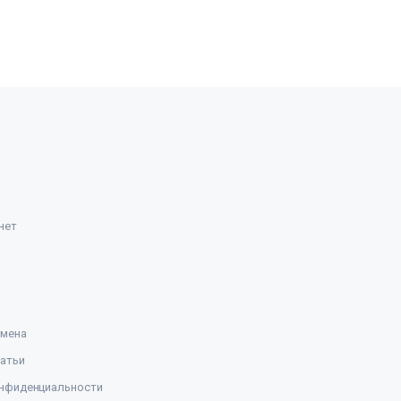
нет
амена
атьи
нфиденциальности