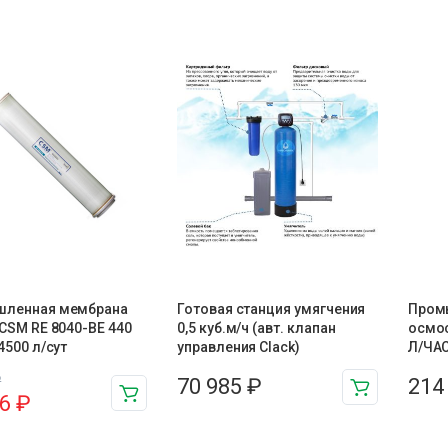
ленная мембрана
Готовая станция умягчения
Пром
CSM RE 8040-BE 440
0,5 куб.м/ч (авт. клапан
осмос
4500 л/сут
управления Clack)
Л/ЧАС
₽
70 985
₽
214
46
₽