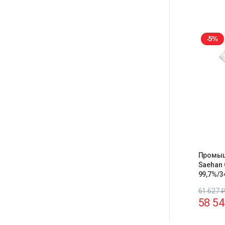
-5%
Промыш
Saehan 
99,7%/3
61 627
58 5