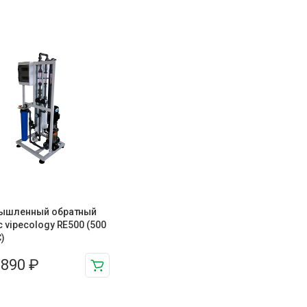
ышленный обратный
 vipecology RE500 (500
)
 890
₽