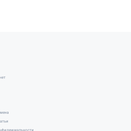
нет
амена
атьи
нфиденциальности