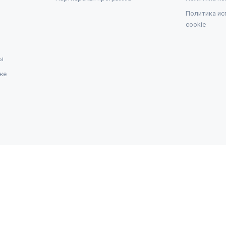
Политика ис
cookie
ы
же