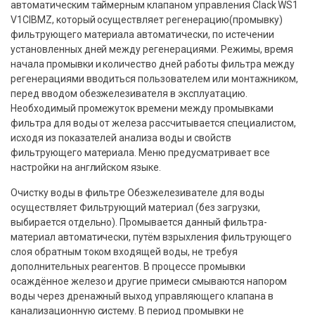
автоматическим таймерным клапаном управления Clack WS1
V1CIBMZ, который осуществляет регенерацию(промывку)
фильтрующего материала автоматически, по истечении
установленных дней между регенерациями. Режимы, время
начала промывки и количество дней работы фильтра между
регенерациями вводиться пользователем или монтажником,
перед вводом обезжелезивателя в эксплуатацию.
Необходимый промежуток времени между промывками
фильтра для воды от железа рассчитывается специалистом,
исходя из показателей анализа воды и свойств
фильтрующего материала. Меню предусматривает все
настройки на английском языке.
Очистку воды в фильтре Обезжелезивателе для воды
осуществляет Фильтрующий материал (без загрузки,
выбирается отдельно). Промывается данный фильтра-
материал автоматически, путём взрыхления фильтрующего
слоя обратным током входящей воды, не требуя
дополнительных реагентов. В процессе промывки
осаждённое железо и другие примеси смываются напором
воды через дренажный выход управляющего клапана в
канализационную систему. В период промывки не