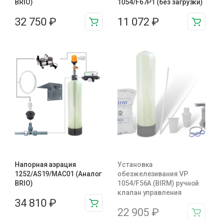
BRIO)
1054/F67P1 (без загрузки)
32 750
₽
11 072
₽
Напорная аэрация
Установка
1252/AS19/MAC01 (Аналог
обезжелезивания VP
BRIO)
1054/F56A (BIRM) ручной
клапан управления
34 810
₽
22 905
₽