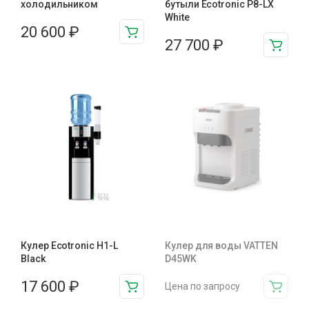
холодильником
бутыли Ecotronic P8-LX
White
20 600
₽
27 700
₽
Кулер Ecotronic H1-L
Кулер для воды VATTEN
Black
D45WK
17 600
₽
Цена по запросу