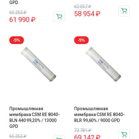
GPD
62 057
₽
65 252
₽
58 954
₽
61 990
₽
-5%
-5%
Промышленная
Промышленная
мембрана CSM RE 8040-
мембрана CSM RE 8040-
BLN 440 99,20% / 13000
BLR 99,60% / 9000 GPD
GPD
72 781
₽
65 252
₽
69 142
₽