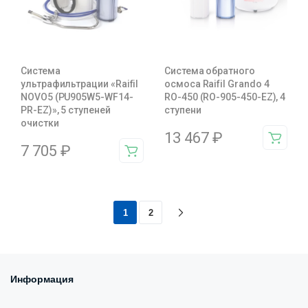
Система
Система обратного
ультрафильтрации «Raifil
осмоса Raifil Grando 4
NOVO5 (PU905W5-WF14-
RO-450 (RO-905-450-EZ), 4
PR-EZ)», 5 ступеней
ступени
очистки
13 467
₽
7 705
₽
1
2
Информация