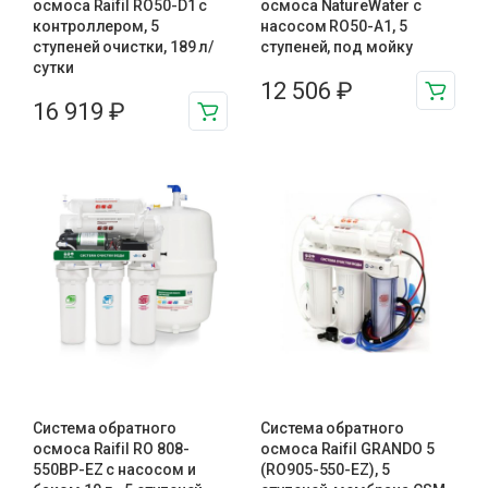
осмоса Raifil RO50-D1 с
осмоса NatureWater с
контроллером, 5
насосом RO50-A1, 5
ступеней очистки, 189 л/
ступеней, под мойку
сутки
12 506
₽
16 919
₽
Система обратного
Система обратного
осмоса Raifil RO 808-
осмоса Raifil GRANDO 5
550BP-EZ с насосом и
(RO905-550-EZ), 5