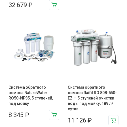
32 679
₽
Система обратного
Система обратного
осмоса NatureWater
осмоса Raifil RO 808-550-
RO50-NP35, 5 ступеней,
EZ — 5 ступеней очистки
под мойку
воды под мойку, 189 л/
сутки
8 345
₽
11 126
₽