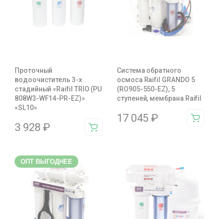
Проточный
Система обратного
водоочиститель 3-х
осмоса Raifil GRANDO 5
стадийный «Raifil TRIO (PU
(RO905-550-EZ), 5
808W3-WF14-PR-EZ)»
ступеней, мембрана Raifil
«SL10»
17 045
₽
3 928
₽
ОПТ ВЫГОДНЕЕ