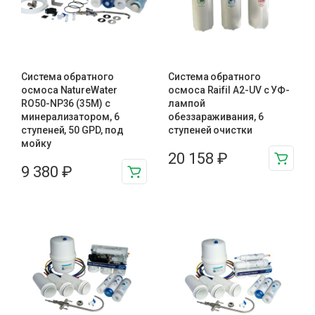
Система обратного
Система обратного
осмоса NatureWater
осмоса Raifil A2-UV с УФ-
RO50-NP36 (35M) с
лампой
минерализатором, 6
обеззараживания, 6
ступеней, 50 GPD, под
ступеней очистки
мойку
20 158
₽
9 380
₽