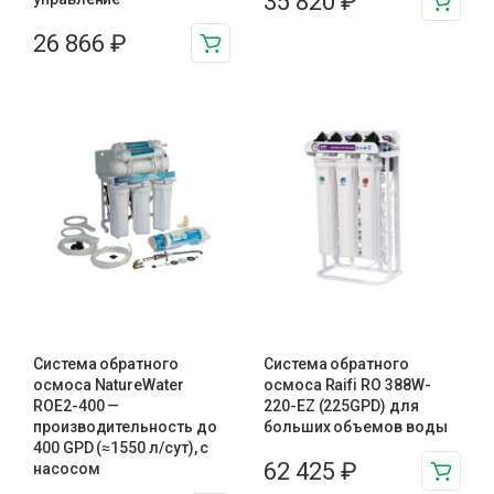
35 820
₽
26 866
₽
Система обратного
Система обратного
осмоса NatureWater
осмоса Raifi RO 388W-
ROE2-400 —
220-EZ (225GPD) для
производительность до
больших объемов воды
400 GPD (≈1550 л/сут), с
62 425
₽
насосом