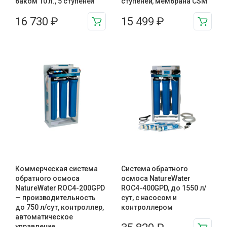
баком 10 л., 5 ступеней
ступеней, мембрана CSM
16 730
₽
15 499
₽
Коммерческая система
Система обратного
обратного осмоса
осмоса NatureWater
NatureWater ROC4-200GPD
ROC4-400GPD, до 1550 л/
— производительность
сут, с насосом и
до 750 л/сут, контроллер,
контроллером
автоматическое
управление