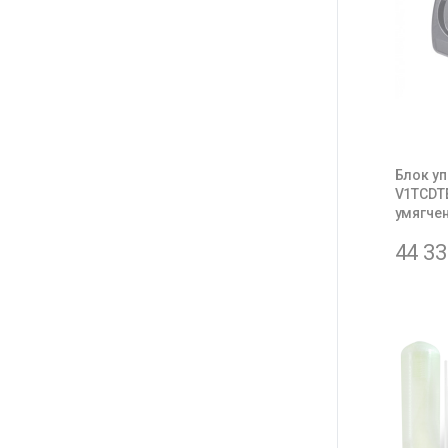
Блок уп
V1TCDTE
умягчен
44 3