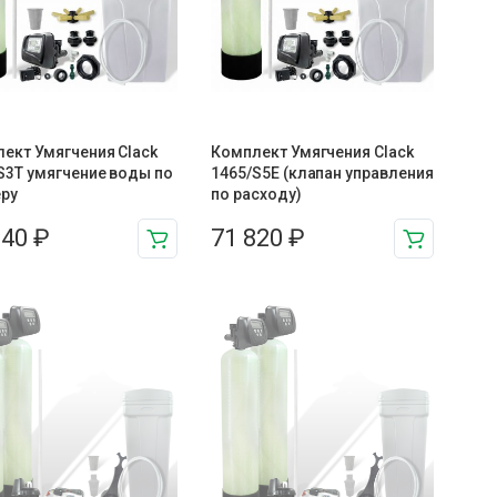
ект Умягчения Clack
Комплект Умягчения Clack
S3T умягчение воды по
1465/S5E (клапан управления
еру
по расходу)
040
₽
71 820
₽