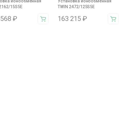
овка ионообменная
Установка ионообменная
2162/15S5E
TWIN 2472/125S5E
 568
₽
163 215
₽