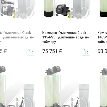
т Умягчения Clack
Комплект Умягчения Clack
Компл
T умягчение воды по
1354/S5T умягчение воды по
1465/
у
таймеру
тайм
65
₽
75 751
₽
68 