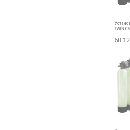
Устано
TWIN 08
60 1