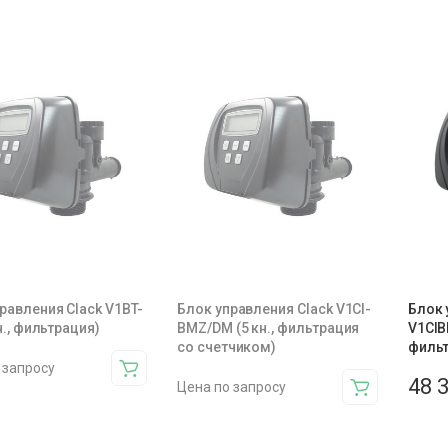
равления Clack V1BT-
Блок управления Clack V1CI-
Блок 
н., фильтрация)
BMZ/DM (5 кн., фильтрация
V1CIB
со счетчиком)
фильт
 запросу
48 
Цена по запросу