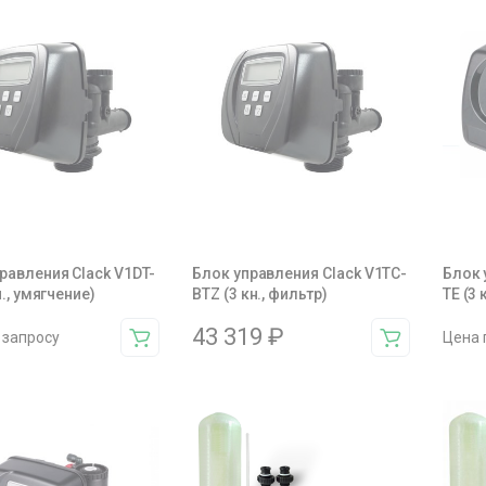
равления Clack V1DT-
Блок управления Clack V1TC-
Блок 
н., умягчение)
BTZ (3 кн., фильтр)
TE (3 
43 319
₽
 запросу
Цена 