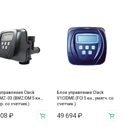
управления Clack
Блок управления Clack
MZ-03 (BMZ/DM 5 кн.,
V1CIDME (FCI 5 кн., умягч. со
р. со счетчик.)
счетчик.)
308
₽
49 694
₽