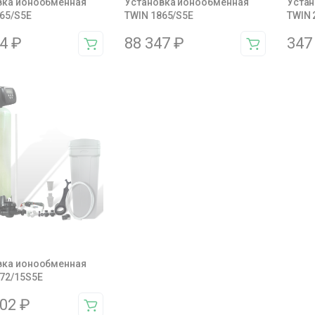
вка ионообменная
Установка ионообменная
Устан
65/S5E
TWIN 1865/S5E
TWIN 
64
₽
88 347
₽
347
вка ионообменная
72/15S5E
002
₽