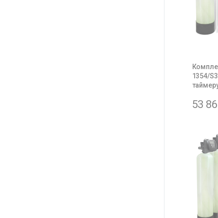
Комплек
1354/S3
таймер
53 8