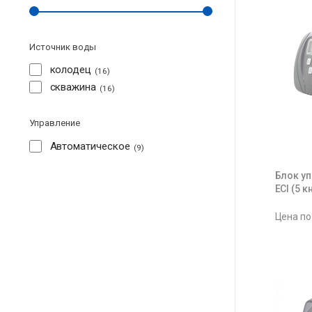
Источник воды
колодец
16
скважина
16
Управление
Автоматическое
9
Блок уп
ECI (5 к
Цена по