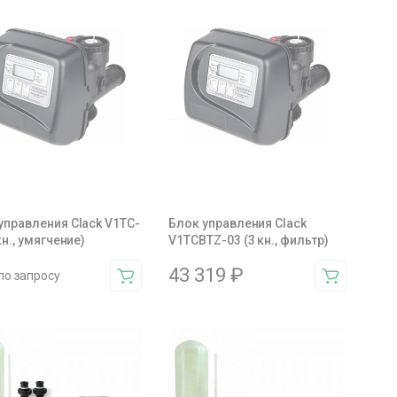
управления Clack V1TC-
Блок управления Clack
кн., умягчение)
V1TCBTZ-03 (3 кн., фильтр)
43 319
₽
по запросу