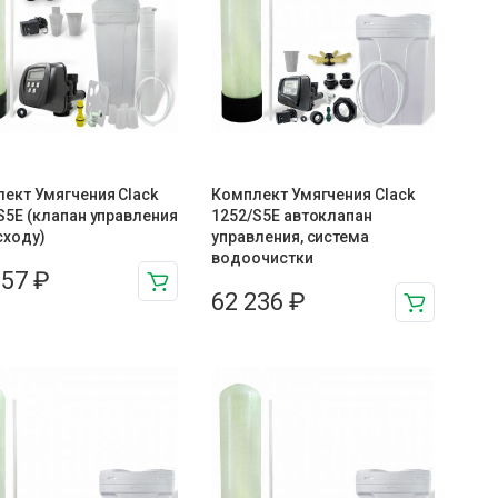
ект Умягчения Clack
Комплект Умягчения Clack
S5E (клапан управления
1252/S5E автоклапан
сходу)
управления, система
водоочистки
357
₽
62 236
₽