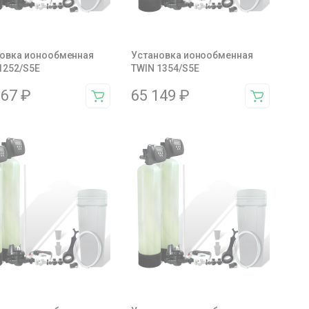
овка ионообменная
Установка ионообменная
1252/S5E
TWIN 1354/S5E
367
₽
65 149
₽