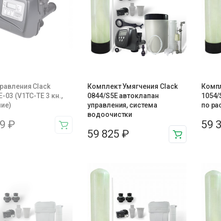
равления Clack
Комплект Умягчения Clack
Компл
-03 (V1TC-TE 3 кн.,
0844/S5E автоклапан
1054/
ие)
управления, система
по ра
водоочистки
39
₽
59 
59 825
₽