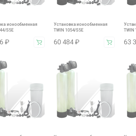
вка ионообменная
Установка ионообменная
Устан
44/S5E
TWIN 1054/S5E
TWIN 
26
₽
60 484
₽
63 