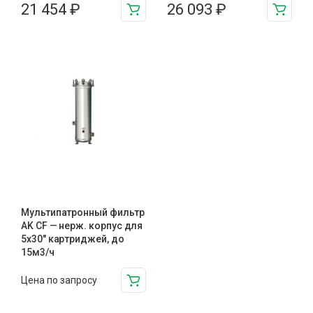
21 454
₽
26 093
₽
Мультипатронный фильтр
AK CF — нерж. корпус для
5х30" картриджей, до
15м3/ч
Цена по запросу