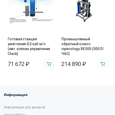
Готовая станция
Промышленный
умягчения 0,5 куб.м/ч
обратный осмос
(авт. клапан управления
vipecology RE500 (500 Л/
Clack)
ЧАС)
71 672
₽
214 890
₽
Информация
Информация для дилеров
Наши работы