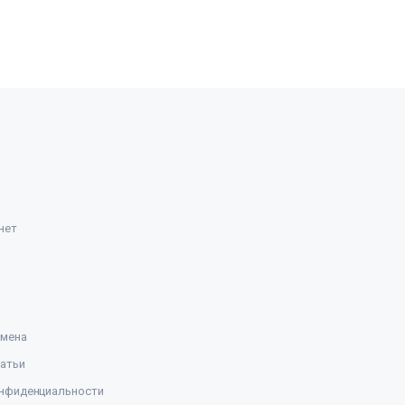
нет
амена
атьи
нфиденциальности