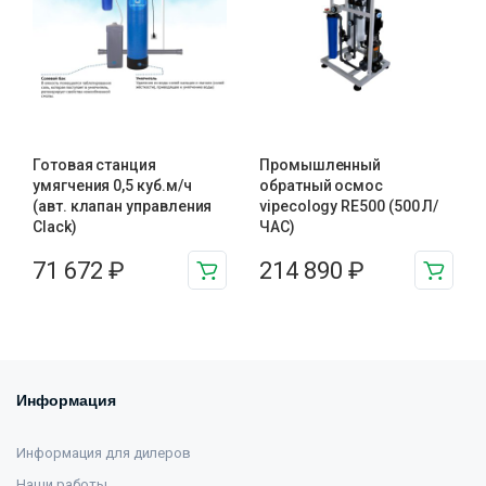
Готовая станция
Промышленный
умягчения 0,5 куб.м/ч
обратный осмос
(авт. клапан управления
vipecology RE500 (500 Л/
Clack)
ЧАС)
71 672
₽
214 890
₽
Информация
Информация для дилеров
Наши работы