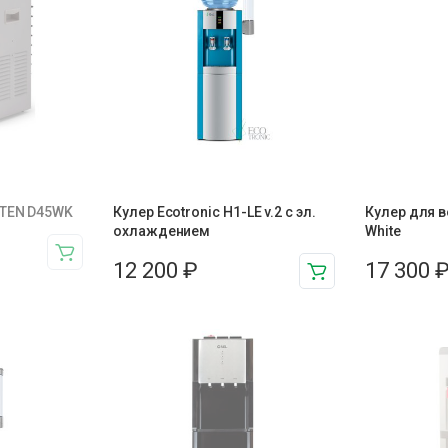
TTEN D45WK
Кулер Ecotronic H1-LE v.2 с эл.
Кулер для в
охлаждением
White
12 200
₽
17 300