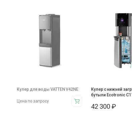
Кулер для воды VATTEN V42NE
Кулер с нижней заг
бутыли Ecotronic C
Цена по запросу
42 300
₽