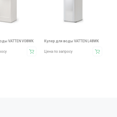
воды VATTEN V08WK
Кулер для воды VATTEN L48WK
росу
Цена по запросу