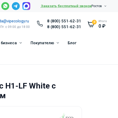
Заказать бесплатный звонок
Ростов
da@vipecology.ru
8 (800) 551-62-31
Итого
0
0
₽
8 (800) 551-62-31
 Пт: с 09:00 до 18:00
 бизнеса
Покупателю
Блог
c H1-LF White с
ом