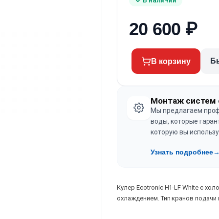
20 600
₽
Б
В корзину
Монтаж систем 
Мы предлагаем проф
воды, которые гаран
которую вы использу
Узнать подробнее
Кулер Ecotronic H1-LF White с х
охлаждением. Тип кранов подачи