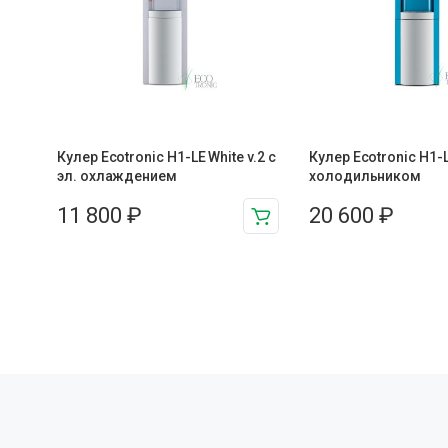
Кулер Ecotronic H1-LE White v.2 с
Кулер Ecotronic H1-L
эл. охлаждением
холодильником
11 800
₽
20 600
₽