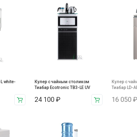
L white-
Кулер с чайным столиком
Кулер с ча
Тиабар Ecotronic TB3-LE UV
Тиабар LD-A
24 100
₽
16 050