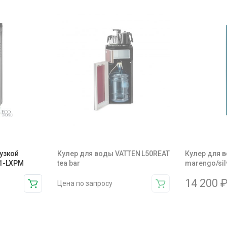
рузкой
Кулер для воды VATTEN L50REAT
Кулер для 
11-LXPM
tea bar
marengo/sil
14 200
Цена по запросу