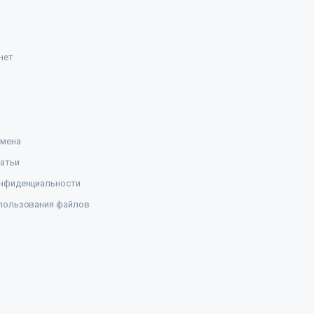
нет
амена
атьи
нфиденциальности
пользования файлов