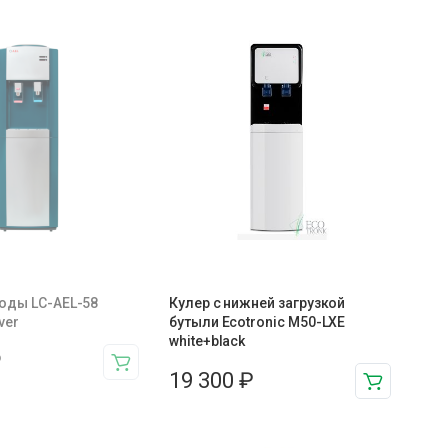
воды LC-AEL-58
Кулер с нижней загрузкой
ver
бутыли Ecotronic M50-LXE
white+black
₽
19 300
₽