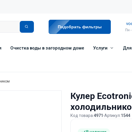
vo
Подобрать фильтры
Пн -
и
Очистка воды в загородном доме
Услуги
Для
ьником
Кулер Ecotroni
холодильник
Код товара:
4971
Артикул:
1544
В наличии