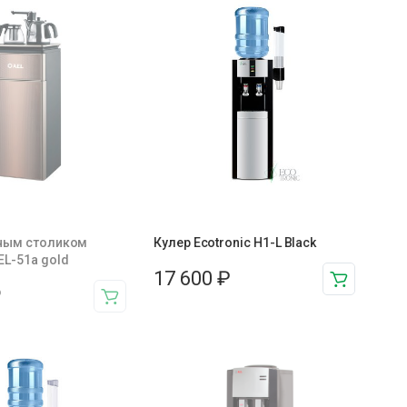
йным столиком
Кулер Ecotronic H1-L Black
EL-51а gold
17 600
₽
₽