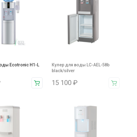
оды Ecotronic H1-L
Кулер для воды LC-AEL-58b
black/silver
₽
15 100
₽