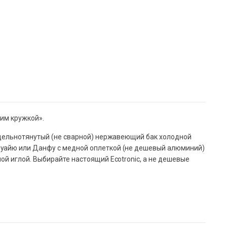
жим кружкой».
, цельнотянутый (не сварной) нержавеющий бак холодной
Хуайю или Данфу с медной оплеткой (не дешевый алюминий)
ой иглой. Выбирайте настоящий Ecotronic, а не дешевые