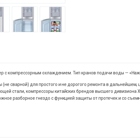
улер с компрессорным охлаждением. Тип кранов подачи воды — «На
 (не сварной) для простого и не дорогого ремонта в дальнейшем
еющей стали, компрессоры китайских брендов высшего дивизиона 
жное разборное гнездо с функцией защиты от протечек и со съемн