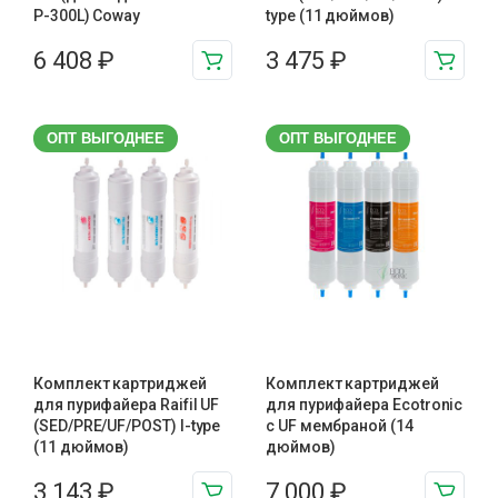
P-300L) Coway
type (11 дюймов)
6 408
₽
3 475
₽
ОПТ ВЫГОДНЕЕ
ОПТ ВЫГОДНЕЕ
Комплект картриджей
Комплект картриджей
для пурифайера Raifil UF
для пурифайера Ecotronic
(SED/PRE/UF/POST) I-type
с UF мембраной (14
(11 дюймов)
дюймов)
3 143
₽
7 000
₽