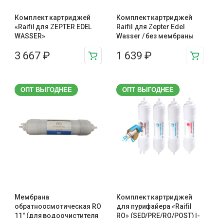
Комплект картриджей
Комплект картриджей
«Raifil для ZEPTER EDEL
Raifil для Zepter Edel
WASSER»
Wasser / без мембраны
3 667
₽
1 639
₽
ОПТ ВЫГОДНЕЕ
ОПТ ВЫГОДНЕЕ
Мембрана
Комплект картриджей
обратноосмотическая RO
для пурифайера «Raifil
11″ (для водоочистителя
RO» (SED/PRE/RO/POST) I-