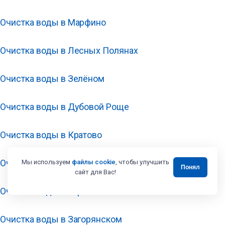
Очистка воды в Марфино
Очистка воды в Лесных Полянах
Очистка воды в Зелёном
Очистка воды в Дубовой Роще
Очистка воды в Кратово
Очистка воды в Звёздном Городке
Мы используем
файлы cookie
, чтобы улучшить
Понял
сайт для Вас!
Очистка воды в Заречье
Очистка воды в Загорянском