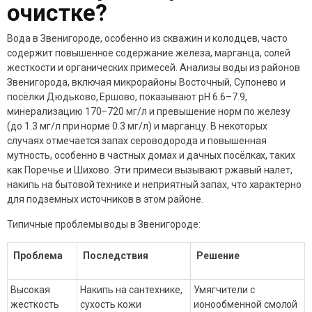
очистке?
Вода в Звенигороде, особенно из скважин и колодцев, часто
содержит повышенное содержание железа, марганца, солей
жесткости и органических примесей. Анализы воды из районов
Звенигорода, включая микрорайоны Восточный, Супонево и
посёлки Дюдьково, Ершово, показывают pH 6.6–7.9,
минерализацию 170–720 мг/л и превышение норм по железу
(до 1.3 мг/л при норме 0.3 мг/л) и марганцу. В некоторых
случаях отмечается запах сероводорода и повышенная
мутность, особенно в частных домах и дачных посёлках, таких
как Поречье и Шихово. Эти примеси вызывают ржавый налет,
накипь на бытовой технике и неприятный запах, что характерно
для подземных источников в этом районе.
Типичные проблемы воды в Звенигороде:
Проблема
Последствия
Решение
Высокая
Накипь на сантехнике,
Умягчители с
жесткость
сухость кожи
ионообменной смолой